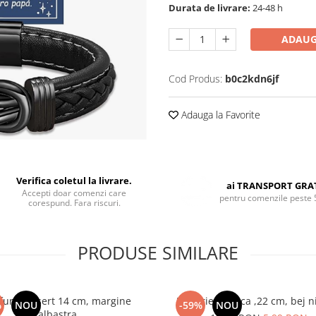
Durata de livrare:
24-48 h
ADAUG
Cod Produs:
b0c2kdn6jf
Adauga la Favorite
Verifica coletul la livrare.
ai TRANSPORT GRA
Accepti doar comenzi care
pentru comenzile peste 
corespund. Fara riscuri.
PRODUSE SIMILARE
furie desert 14 cm, margine
Farfurie adanca ,22 cm, bej n
%
NOU
-59%
NOU
albastra