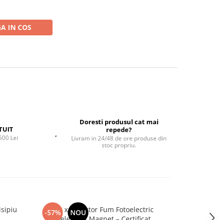
A IN COS
Doresti produsul cat mai
TUIT
repede?
500 Lei
Livram in 24/48 de ore produse din
stoc propriu.
isipiu
Set 4 x Detector Fum Fotoelectric
Margine p
-57%
NOU
-50%
Wireless cu Magnet – Certificat
Flexibile din