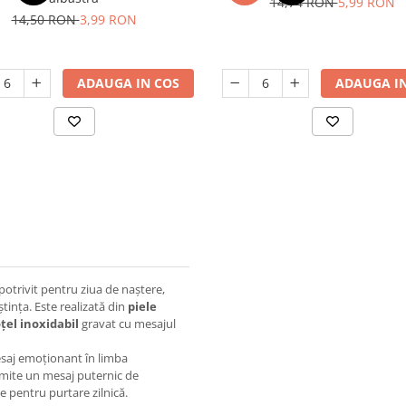
14,74 RON
5,99 RON
14,50 RON
3,99 RON
ADAUGA IN COS
ADAUGA IN
otrivit pentru ziua de naștere,
tința. Este realizată din
piele
țel inoxidabil
gravat cu mesajul
esaj emoționant în limba
nsmite un mesaj puternic de
te pentru purtare zilnică.