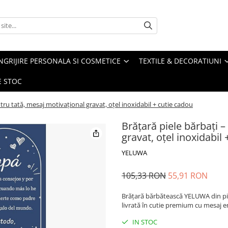
NGRIJIRE PERSONALA SI COSMETICE
TEXTILE & DECORATIUNI
E STOC
tru tată, mesaj motivațional gravat, oțel inoxidabil + cutie cadou
Brățară piele bărbați 
gravat, oțel inoxidabil
YELUWA
105,33 RON
55,91 RON
Brățară bărbătească YELUWA din piel
livrată în cutie premium cu mesaj 
IN STOC