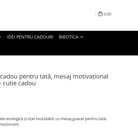
0,00
IDEI PENTRU CADOURI
BIROTICA
– cadou pentru tată, mesaj motivațional
 + cutie cadou
e ecologică și oțel inoxidabil, cu mesaj gravat pentru tată,
emoționant.