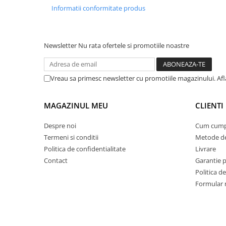
Informatii conformitate produs
Suporturi si servetele
Suporturi si accesorii de baie
Tacamuri si seturi
Uscatoare de rufe
Taietoare manuale
Newsletter
Nu rata ofertele si promotiile noastre
Tavi copt
Termosuri si cani termos
Vreau sa primesc newsletter cu promotiile magazinului. Afla
Tigai si seturi
MAGAZINUL MEU
CLIENTI
Tirbusoane si dopuri
Tocatoare de bucatarie
Despre noi
Cum cump
Ustensile ornare prajituri
Termeni si conditii
Metode de
Politica de confidentialitate
Livrare
Vaze si boluri decorative
Contact
Garantie 
Vesela unica folosinta
Politica de
Formular 