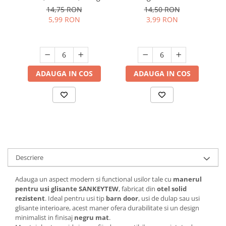
modern, rezistenta, usor
14,75 RON
14,50 RON
Suporturi si servetele
Suporturi si accesorii de baie
de curatat
EN
5,99 RON
3,99 RON
Al
Tacamuri si seturi
Uscatoare de rufe
(
Taietoare manuale
Tavi copt
ADAUGA IN COS
ADAUGA IN COS
Termosuri si cani termos
Tigai si seturi
Tirbusoane si dopuri
Tocatoare de bucatarie
Ustensile ornare prajituri
Vaze si boluri decorative
Descriere
Vesela unica folosinta
Adauga un aspect modern si functional usilor tale cu
manerul
pentru usi glisante SANKEYTEW
, fabricat din
otel solid
rezistent
. Ideal pentru usi tip
barn door
, usi de dulap sau usi
glisante interioare, acest maner ofera durabilitate si un design
minimalist in finisaj
negru mat
.