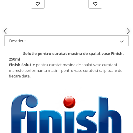
Suporturi si servetele
Suporturi si accesorii de baie
Tacamuri si seturi
Uscatoare de rufe
Taietoare manuale
Tavi copt
Descriere
Termosuri si cani termos
Tigai si seturi
Solutie pentru curatat masina de spalat vase Finish,
250ml
Tirbusoane si dopuri
Finish Solutie
pentru curatat masina de spalat vase curata si
mareste performanta masinii pentru vase curate si sclipitoare de
Tocatoare de bucatarie
fiecare data.
Ustensile ornare prajituri
Vaze si boluri decorative
Vesela unica folosinta