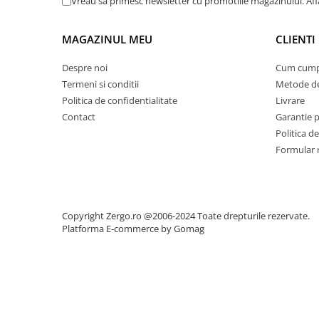
Vreau sa primesc newsletter cu promotiile magazinului. Afla
MAGAZINUL MEU
CLIENTI
Despre noi
Cum cump
Termeni si conditii
Metode de
Politica de confidentialitate
Livrare
Contact
Garantie 
Politica de
Formular 
Copyright Zergo.ro @2006-2024 Toate drepturile rezervate.
Platforma E-commerce by Gomag