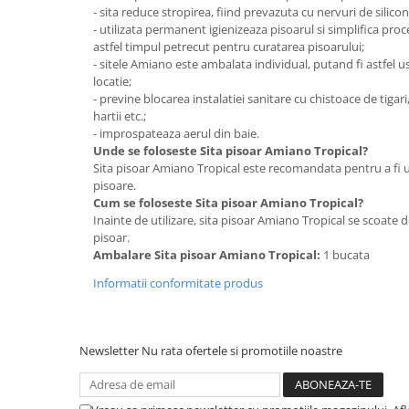
- sita reduce stropirea, fiind prevazuta cu nervuri de silicon
Suporturi si servetele
Suporturi si accesorii de baie
- utilizata permanent igienizeaza pisoarul si simplifica pr
astfel timpul petrecut pentru curatarea pisoarului;
Tacamuri si seturi
Uscatoare de rufe
- sitele Amiano este ambalata individual, putand fi astfel us
Taietoare manuale
locatie;
- previne blocarea instalatiei sanitare cu chistoace de tiga
Tavi copt
hartii etc.;
- improspateaza aerul din baie.
Termosuri si cani termos
Unde se foloseste Sita pisoar Amiano Tropical?
Tigai si seturi
Sita pisoar Amiano Tropical este recomandata pentru a fi uti
pisoare.
Tirbusoane si dopuri
Cum se foloseste Sita pisoar Amiano Tropical?
Tocatoare de bucatarie
Inainte de utilizare, sita pisoar Amiano Tropical se scoate d
pisoar.
Ustensile ornare prajituri
Ambalare Sita pisoar Amiano Tropical:
1 bucata
Vaze si boluri decorative
Informatii conformitate produs
Vesela unica folosinta
Newsletter
Nu rata ofertele si promotiile noastre