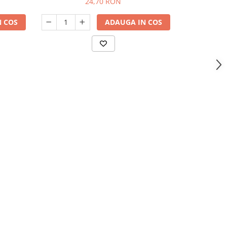
24,70 RON
 COS
ADAUGA IN COS