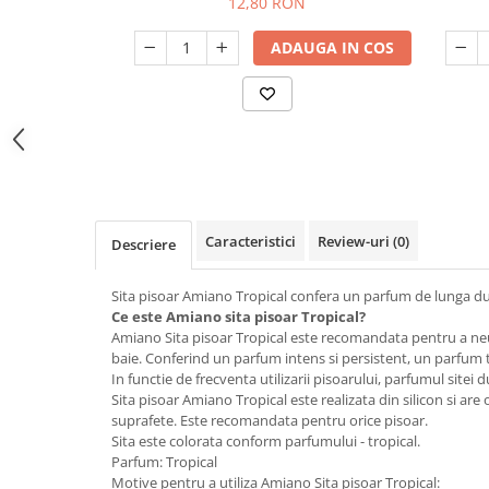
12,80 RON
Odorizant toaleta
Oliviere
Organizare si depozitare
ADAUGA IN COS
Paie si decoratiuni cocktail
Perii Wc
Pensule, spatule si teluri bucatarie
Saci Menajeri
Platouri si tavi servire
Silicon, spume si solutii tehnice
Polonice, linguri si clesti de
bucatarie
Solutie curatat covoare
Prese si storcatoare manuale
Solutii anticalcar
Caracteristici
Review-uri
(0)
Rasnite si dozatoare condimente
Solutii curatare pete
Descriere
Razatori si accesorii
Solutii curatat geamuri
Sita pisoar Amiano Tropical confera un parfum de lunga dur
Scurgator vase
Solutii desfundat tevi
Ce este Amiano sita pisoar Tropical?
Amiano Sita pisoar Tropical este recomandata pentru a neu
Servicii de masa
Solutii dezinfectante
baie. Conferind un parfum intens si persistent, un parfum t
Seturi ustensile pentru bucatarie
In functie de frecventa utilizarii pisoarului, parfumul sitei 
Solutii intretinere textile
Sita pisoar Amiano Tropical este realizata din silicon si are
Site bucatarie
Solutii suprafete baie
suprafete. Este recomandata pentru orice pisoar.
Sita este colorata conform parfumului - tropical.
Strecuratori
Solutii suprafete bucatarie
Parfum: Tropical
Suport tacamuri
Spalare si intretinere rufe
Motive pentru a utiliza Amiano Sita pisoar Tropical: