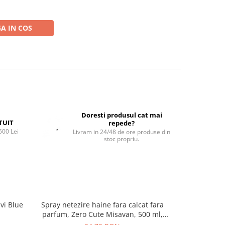
A IN COS
Doresti produsul cat mai
TUIT
repede?
500 Lei
Livram in 24/48 de ore produse din
stoc propriu.
vi Blue
Spray netezire haine fara calcat fara
Spray netezi
parfum, Zero Cute Misavan, 500 ml,
Cute Har
90044243