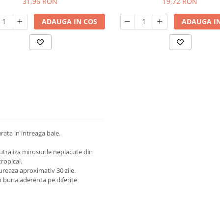
31,96 RON
19,72 RON
ADAUGA IN COS
ADAUGA IN
ata in intreaga baie.
traliza mirosurile neplacute din
ropical.
dureaza aproximativ 30 zile.
 o buna aderenta pe diferite