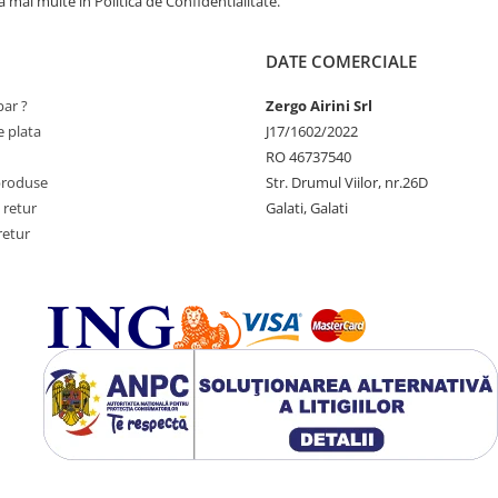
 mai multe in Politica de Confidentialitate.
DATE COMERCIALE
ar ?
Zergo Airini Srl
 plata
J17/1602/2022
RO 46737540
produse
Str. Drumul Viilor, nr.26D
 retur
Galati, Galati
retur