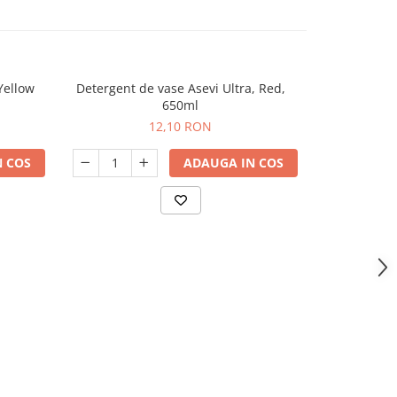
Yellow
Detergent de vase Asevi Ultra, Red,
Detergent v
650ml
Sano Sp
12,10 RON
 COS
ADAUGA IN COS