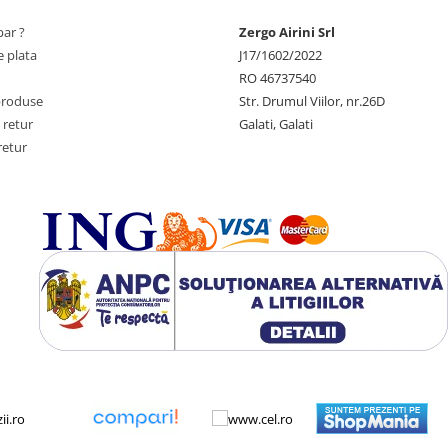
ar ?
Zergo Airini Srl
 plata
J17/1602/2022
RO 46737540
produse
Str. Drumul Viilor, nr.26D
 retur
Galati, Galati
retur