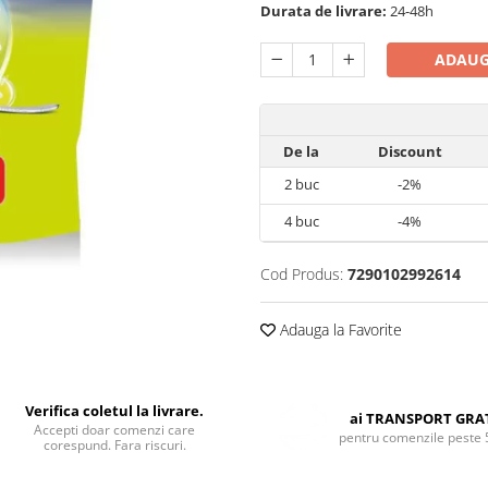
Durata de livrare:
24-48h
ADAUG
De la
Discount
2
buc
-2%
4
buc
-4%
Cod Produs:
7290102992614
Adauga la Favorite
Verifica coletul la livrare.
ai TRANSPORT GRA
Accepti doar comenzi care
pentru comenzile peste 
corespund. Fara riscuri.