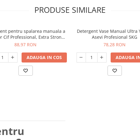
PRODUSE SIMILARE
ent pentru spalarea manuala a
Detergent Vase Manual Ultra 
r Cif Professional, Extra Strong
Asevi Profesional 5KG
Lemon, 5L
88,97 RON
78,28 RON
ADAUGA IN COS
ADAUGA IN
entru