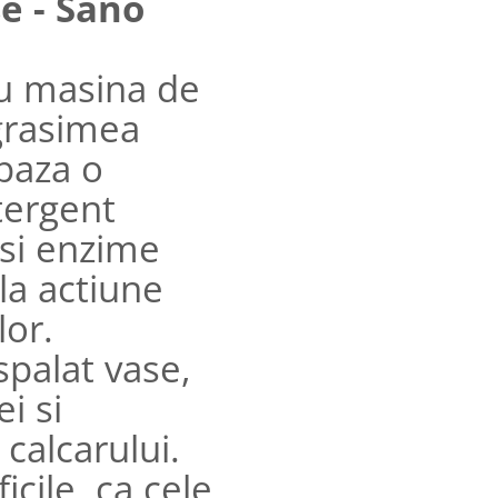
e - Sano
u masina de
 grasimea
 baza o
tergent
 si enzime
pla actiune
lor.
palat vase,
i si
calcarului.
icile, ca cele