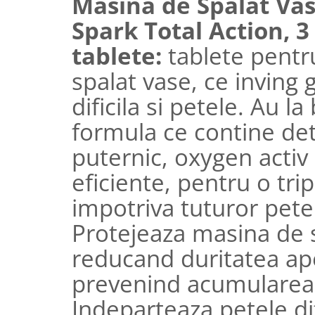
Masina de Spalat Vas
Suporturi si servetele
Suporturi si accesorii de baie
Spark Total Action, 3
Tacamuri si seturi
Uscatoare de rufe
tablete:
tablete pentr
Taietoare manuale
spalat vase, ce inving
Tavi copt
dificila si petele. Au la
Termosuri si cani termos
formula ce contine de
Tigai si seturi
Tirbusoane si dopuri
puternic, oxygen activ
Tocatoare de bucatarie
eficiente, pentru o tri
Ustensile ornare prajituri
impotriva tuturor pete
Vaze si boluri decorative
Protejeaza masina de s
Vesela unica folosinta
reducand duritatea ape
prevenind acumularea 
Indeparteaza petele dif