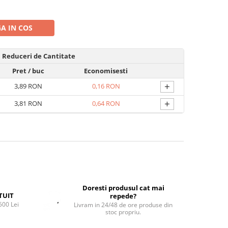
A IN COS
Reduceri de Cantitate
Pret
/ buc
Economisesti
+
3,89 RON
0,16 RON
+
3,81 RON
0,64 RON
Doresti produsul cat mai
TUIT
repede?
500 Lei
Livram in 24/48 de ore produse din
stoc propriu.