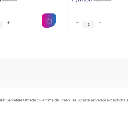
7,11 RON
11,70 RON
elin Servetele Umede cu Aroma de Green Tea. Aceste servetele excepționale r