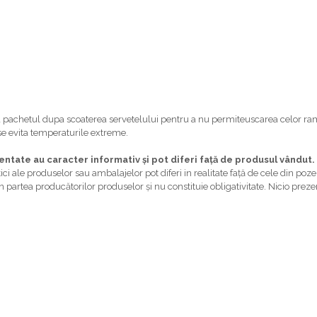
a pachetul dupa scoaterea servetelului pentru a nu permiteuscarea celor ra
 se evita temperaturile extreme.
zentate au caracter informativ și pot diferi față de produsul vândut.
ci ale produselor sau ambalajelor pot diferi in realitate față de cele din pozele
din partea producătorilor produselor și nu constituie obligativitate. Nicio pre