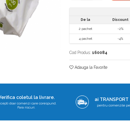
De la
Discount
2
pachet
-2%
4
pachet
-4%
Cod Produs:
160084
Adauga la Favorite
Verifica coletul la livrare.
ai TRANSPORT
cepti doar comenzi care corespund.
pentru comenzile pe
Fara riscuri.