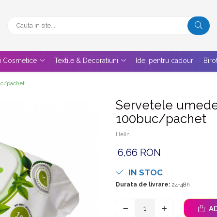
 si Cosmetice
Textile & Decoratiuni
Idei pentru cadouri
Biro
uc/pachet
Servetele umede 
100buc/pachet
Helin
6,66 RON
IN STOC
Durata de livrare:
24-48h
AD