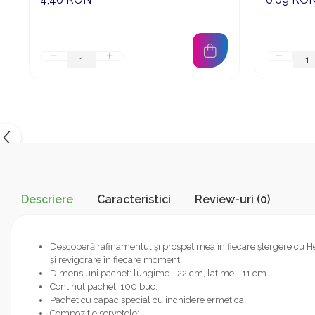
Suporturi si servetele
Suporturi si accesorii de baie
Tacamuri si seturi
Uscatoare de rufe
Taietoare manuale
Tavi copt
Termosuri si cani termos
Tigai si seturi
Tirbusoane si dopuri
Tocatoare de bucatarie
Ustensile ornare prajituri
Descriere
Caracteristici
Review-uri
(0)
Vaze si boluri decorative
Vesela unica folosinta
Descoperă rafinamentul și prospețimea în fiecare ștergere cu H
și revigorare în fiecare moment.
Dimensiuni pachet: lungime - 22 cm, latime - 11 cm
Continut pachet: 100 buc.
Pachet cu capac special cu inchidere ermetica
Compozitie servetele: