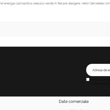
ând energia calmantă a ceaiului verde în fiecare ștergere. Helin Servetele 
Vreau sa primes
Confidentialitat
Date comerciale