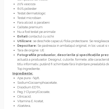
20% vascoza
80% poliester
Testat dermatologic
Testat microbian
Fara alcool si parabeni
Calitate premium
Nu a fost testat pe animale
Evitati
contactul cu ochii
Utilizare:
se deschide capacul/folia protectoare. Se resigileaz
Depozitare:
Se pastreaza in ambalajul original, in loc uscat si
Tara de origine: UE
Fotografiile produselor, descrierile și specificațiile pre
actuală a produselor. Designul, culorile, formele, alte caracteristi
titlu informativ, putând fi schimbate fără înștiințare prealabilă 
Top Ingrediente.
Ingrediente:
Apa pura ~%98,
SodiumCocoamphoacetate,
Disodium EDTA,
Peg 7 ClycerylCocoate,
Citricacid,
Vitamina E Acetat,
AloeVera,