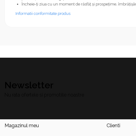
Încheie-ți ziua cu un moment de răsfăț și prospețime, îmbrățiș
Informatii conformitate produs
Newsletter
Nu rata ofertele si promotiile noastre
Magazinul meu
Clienti