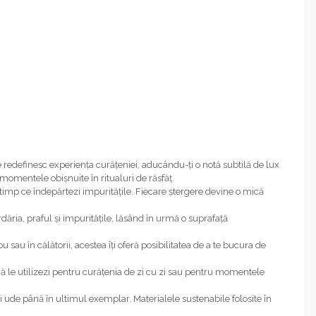
edefinesc experiența curățeniei, aducându-ți o notă subtilă de lux
momentele obișnuite în ritualuri de răsfăț.
n timp ce îndepărtezi impuritățile. Fiecare ștergere devine o mică
ăria, praful și impuritățile, lăsând în urmă o suprafață
 sau în călătorii, acestea îți oferă posibilitatea de a te bucura de
că le utilizezi pentru curățenia de zi cu zi sau pentru momentele
 ude până în ultimul exemplar. Materialele sustenabile folosite în