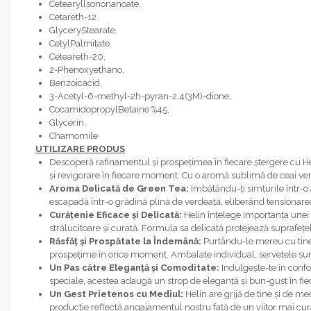
Cetearyllsononanoate,
Cetareth-12
GlyceryStearate,
CetylPalmitate,
Ceteareth-20,
2-Phenoxyethano,
Benzoicacid,
3-Acetyl-6-methyl-2h-pyran-2,4(3M)-dione,
CocamidopropylBetaine %45,
Glycerin,
Chamomile
UTILIZARE PRODUS
Descoperă rafinamentul și prospețimea în fiecare ștergere cu H
și revigorare în fiecare moment. Cu o aromă sublimă de ceai verd
Aroma Delicată de Green Tea:
Imbătându-ți simțurile într-o 
escapadă într-o grădină plină de verdeață, eliberând tensionarea ș
Curățenie Eficace și Delicată:
Helin înțelege importanța unei 
strălucitoare și curată. Formula sa delicată protejează suprafețel
Răsfăț și Prospătate la Îndemână:
Purtându-le mereu cu tine, s
prospețime în orice moment. Ambalate individual, servetele sunt
Un Pas către Eleganță și Comoditate:
Indulgește-te în confo
speciale, acestea adaugă un strop de eleganță și bun-gust în fie
Un Gest Prietenos cu Mediul:
Helin are grijă de tine și de m
producție reflectă angajamentul nostru față de un viitor mai cur