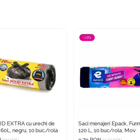
-16%
ID EXTRA cu urechi de
Saci menajeri Epack, Fun
 60L, negru, 10 buc./rola
120 L, 10 buc/rola, Mov
N
9,79 RON