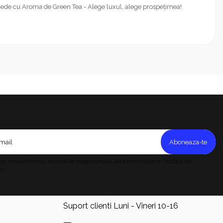
Umede cu Aroma de Green Tea - Alege luxul, alege prospețimea!
c newsletter cu promotiile magazinului. Afla mai multe in Politica de
e.
Suport clienti
Luni - Vineri 10-16