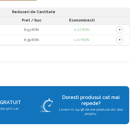
Reduceri de Cantitate
Pret
/ buc
Economisesti
+
6,53 RON
0,27 RON
+
6,39 RON
1,07 RON
Doresti produsul cat mai
 GRATUIT
repede?
ste 500 Lei
Livram in 24/48 de ore produse din stoc
propriu.