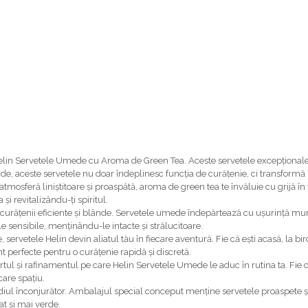
elin Servetele Umede cu Aroma de Green Tea. Aceste servetele excepționale r
e, aceste servetele nu doar îndeplinesc funcția de curățenie, ci transformă 
atmosferă liniștitoare și proaspătă, aroma de green tea te învăluie cu grijă î
i revitalizându-ți spiritul.
curățenii eficiente și blânde. Servetele umede îndepărtează cu ușurință murd
e sensibile, menținându-le intacte și strălucitoare.
ervetele Helin devin aliatul tău în fiecare aventură. Fie că ești acasă, la birou
 perfecte pentru o curățenie rapidă și discretă.
rtul și rafinamentul pe care Helin Servetele Umede le aduc în rutina ta. Fie 
care spațiu.
ediul înconjurător. Ambalajul special conceput menține servetele proaspete și
at și mai verde.