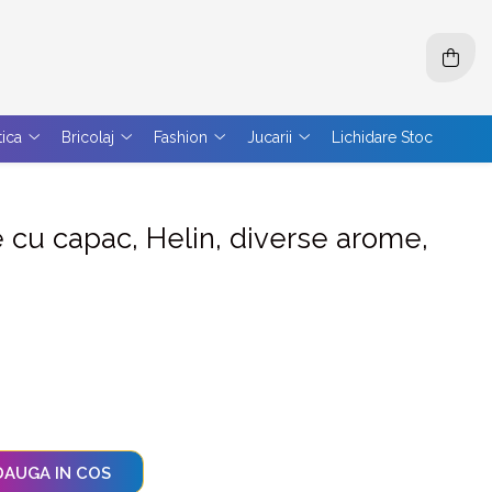
tica
Bricolaj
Fashion
Jucarii
Lichidare Stoc
cu capac, Helin, diverse arome,
AUGA IN COS