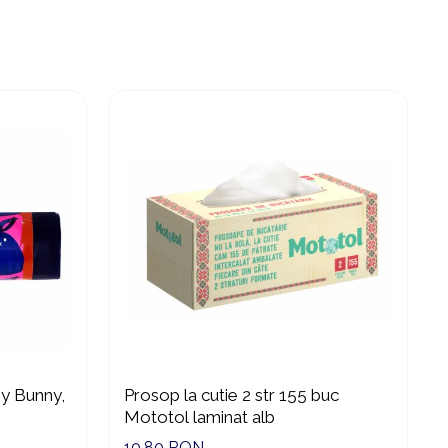
ny Bunny,
Prosop la cutie 2 str 155 buc
Mototol laminat alb
10,80 RON