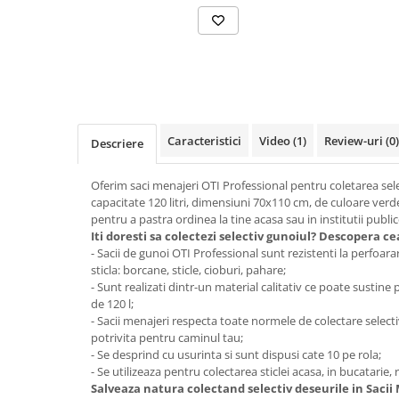
Suporturi si servetele
Suporturi si accesorii de baie
Tacamuri si seturi
Uscatoare de rufe
Taietoare manuale
Tavi copt
Termosuri si cani termos
Caracteristici
Video
(1)
Review-uri
(0)
Descriere
Tigai si seturi
Oferim saci menajeri OTI Professional pentru coletarea sele
Tirbusoane si dopuri
capacitate 120 litri, dimensiuni 70x110 cm, de culoare verde 
Tocatoare de bucatarie
pentru a pastra ordinea la tine acasa sau in institutii public
Iti doresti sa colectezi selectiv gunoiul? Descopera 
Ustensile ornare prajituri
- Sacii de gunoi OTI Professional sunt rezistenti la perfoara
Vaze si boluri decorative
sticla: borcane, sticle, cioburi, pahare;
- Sunt realizati dintr-un material calitativ ce poate sustine 
Vesela unica folosinta
de 120 l;
- Sacii menajeri respecta toate normele de colectare selectiv
potrivita pentru caminul tau;
- Se desprind cu usurinta si sunt dispusi cate 10 pe rola;
- Se utilizeaza pentru colectarea sticlei acasa, in bucatarie, 
Salveaza natura colectand selectiv deseurile in Sacii