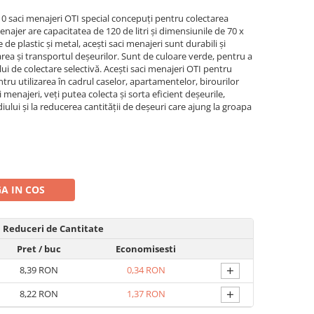
10 saci menajeri OTI special concepuți pentru colectarea
enajer are capacitatea de 120 de litri și dimensiunile de 70 x
de plastic și metal, acești saci menajeri sunt durabili și
tarea și transportul deșeurilor. Sunt de culoare verde, pentru a
ului de colectare selectivă. Acești saci menajeri OTI pentru
ntru utilizarea în cadrul caselor, apartamentelor, birourilor
i menajeri, veți putea colecta și sorta eficient deșeurile,
iului și la reducerea cantității de deșeuri care ajung la groapa
A IN COS
Reduceri de Cantitate
Pret
/ buc
Economisesti
+
8,39 RON
0,34 RON
+
8,22 RON
1,37 RON