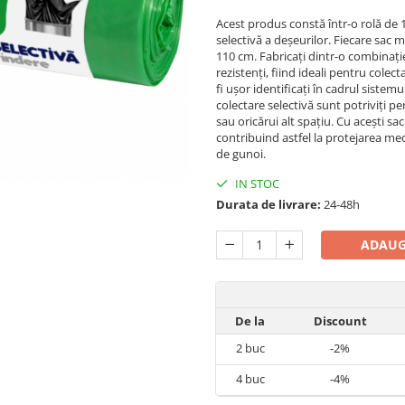
Acest produs constă într-o rolă de 
selectivă a deșeurilor. Fiecare sac m
110 cm. Fabricați dintr-o combinație 
rezistenți, fiind ideali pentru colec
fi ușor identificați în cadrul sistem
colectare selectivă sunt potriviți pe
sau oricărui alt spațiu. Cu acești sac
contribuind astfel la protejarea med
de gunoi.
IN STOC
Durata de livrare:
24-48h
ADAUG
De la
Discount
2
buc
-2%
4
buc
-4%