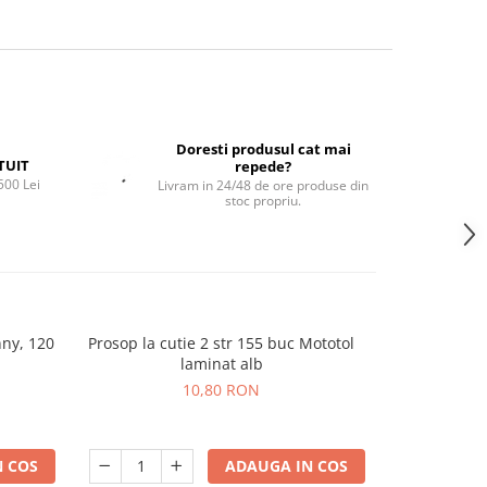
Doresti produsul cat mai
TUIT
repede?
500 Lei
Livram in 24/48 de ore produse din
stoc propriu.
ny, 120
Prosop la cutie 2 str 155 buc Mototol
Sacoșă term
laminat alb
10,80 RON
 COS
ADAUGA IN COS