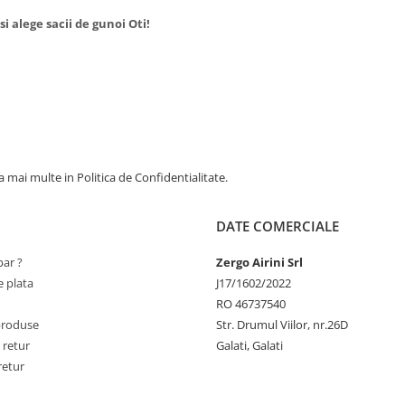
i alege sacii de gunoi Oti!
 mai multe in Politica de Confidentialitate.
DATE COMERCIALE
ar ?
Zergo Airini Srl
 plata
J17/1602/2022
RO 46737540
produse
Str. Drumul Viilor, nr.26D
 retur
Galati, Galati
retur