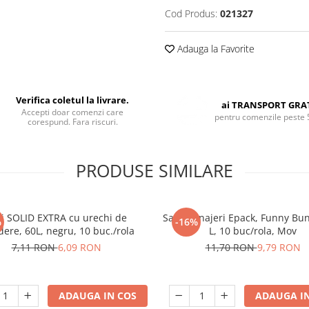
Cod Produs:
021327
Adauga la Favorite
Verifica coletul la livrare.
ai TRANSPORT GRA
Accepti doar comenzi care
pentru comenzile peste 
corespund. Fara riscuri.
PRODUSE SIMILARE
ci SOLID EXTRA cu urechi de
Saci menajeri Epack, Funny Bun
%
-16%
dere, 60L, negru, 10 buc./rola
L, 10 buc/rola, Mov
7,11 RON
6,09 RON
11,70 RON
9,79 RON
ADAUGA IN COS
ADAUGA IN