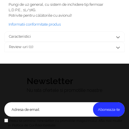
Pungi de uz general, cu sistem de inchidere tip fermoar
L.D.P.E., 1L/1KG.
Potrivite pentru călătoriile cu avionul!
Informatii conformitate produs
Caracteristici
Review-uri
(0)
Newsletter
Nu rata ofertele si promotiile noastre
Vreau sa primesc newsletter cu promotiile magazinului. Afla mai multe
in Politica de Confidentialitate.