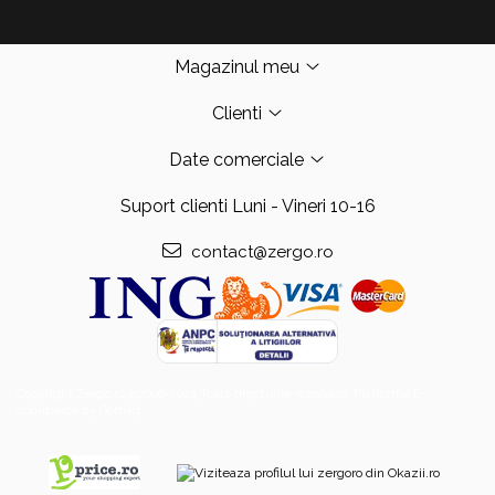
Magazinul meu
Clienti
Date comerciale
Suport clienti
Luni - Vineri 10-16
contact@zergo.ro
Copyright Zergo.ro @2006-2024 Toate drepturile rezervate.
Platforma E-
commerce by Gomag