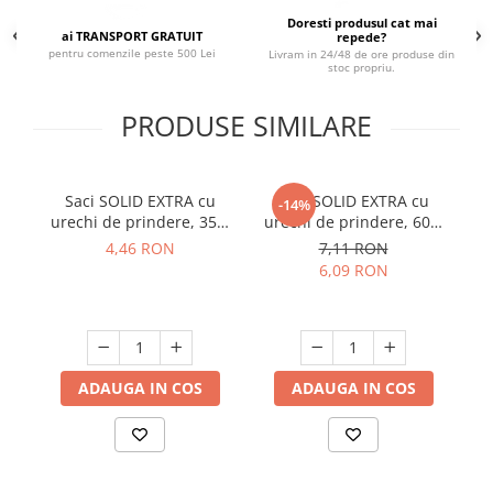
Doresti produsul cat mai
Suporturi si servetele
Suporturi si accesorii de baie
ai TRANSPORT GRATUIT
repede?
pentru comenzile peste 500 Lei
Livram in 24/48 de ore produse din
Tacamuri si seturi
Uscatoare de rufe
stoc propriu.
Taietoare manuale
PRODUSE SIMILARE
Tavi copt
Termosuri si cani termos
Tigai si seturi
Saci SOLID EXTRA cu
Saci SOLID EXTRA cu
-14%
urechi de prindere, 35L,
urechi de prindere, 60L,
F
Tirbusoane si dopuri
negru, 15 buc./rola
negru, 10 buc./rola
4,46 RON
7,11 RON
Tocatoare de bucatarie
6,09 RON
Ustensile ornare prajituri
Vaze si boluri decorative
Vesela unica folosinta
ADAUGA IN COS
ADAUGA IN COS