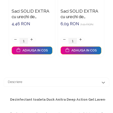
Saci SOLID EXTRA
Saci SOLID EXTRA
S
cu urechi de
cu urechi de
F
prindere, 35L, negru,
prindere, 60L, negru,
1
4,46 RON
6,09 RON
9
7,11 RON
15 buc./rola
10 buc./rola
ADAUGA IN COS
ADAUGA IN COS
Descriere
Dezinfectant toaleta Duck Anitra Deep Action Gel Lavender 