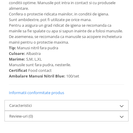
conditii optime. Manusile pot intra in contact si cu produsele
alimentare.
Confera o protectie ridicata mainilor, in conditii de igiena.
Sunt ambidextre, pot fi utilizate pe orice mana.
Pentru a asigura un grad ridicat de igiena se recomanda ca
mainile sa fie spalate cu apa si sapun inainte de a folosi manusile.
De asemenea, se recomanda ca manusile sa acopere incheietura
mainii pentru o protectie maxima.
Tip:
Manusi nitril fara pudra
Culoare:
Albastra
Marime:
S,M, L,XL
Manusile sunt fara pudra, nesterile.
Certificat
Food contact
Ambalare Manusi Nitril Blue:
100/set
Informatii conformitate produs
Caracteristici
Review-uri
(0)