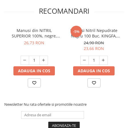
RECOMANDARI
Manusi din NITRIL
Manusi Nitril Nepudrate
-5%
SUPERIOR 100%, negre,
Negru 100 Buc. KINGFA,
nepudrate, nesterile, de
Marimea L - 170529
26,73 RON
24,90 RON
unica folosinta
23,66 RON
100buc/cutie, M
ADAUGA IN COS
ADAUGA IN COS
Newsletter
Nu rata ofertele si promotiile noastre