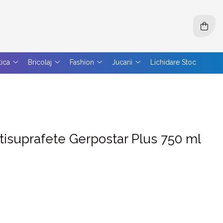
tica
Bricolaj
Fashion
Jucarii
Lichidare Stoc
tisuprafete Gerpostar Plus 750 ml