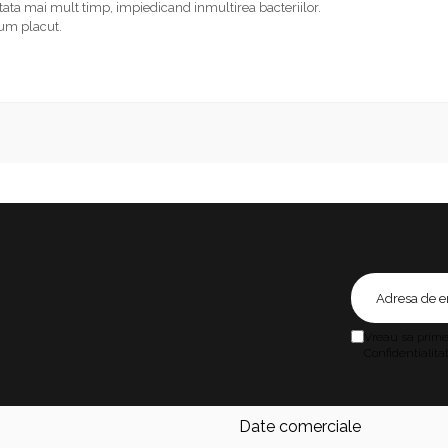
tata mai mult timp, impiedicand inmultirea bacteriilor.
fum placut.
Vreau sa primes
Confidentialitat
Date comerciale