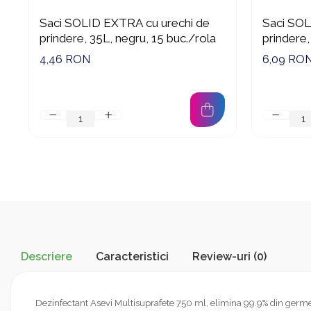
Suporturi si servetele
Suporturi si accesorii de baie
Saci SOLID EXTRA cu urechi de
Saci SOL
prindere, 35L, negru, 15 buc./rola
prindere,
Tacamuri si seturi
Uscatoare de rufe
4,46 RON
6,09 RO
Taietoare manuale
Tavi copt
Termosuri si cani termos
Tigai si seturi
Tirbusoane si dopuri
Tocatoare de bucatarie
Ustensile ornare prajituri
Vaze si boluri decorative
Vesela unica folosinta
Descriere
Caracteristici
Review-uri
(0)
Dezinfectant Asevi Multisuprafete 750 ml, elimina 99.9% din germeni