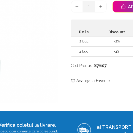
AD
De la
Discount
2
buc
-2%
4
buc
-4%
Cod Produs:
87607
Adauga la Favorite
Verifica coletul la livrare.
ai TRANSPORT
cepti doar comenzi care corespund.