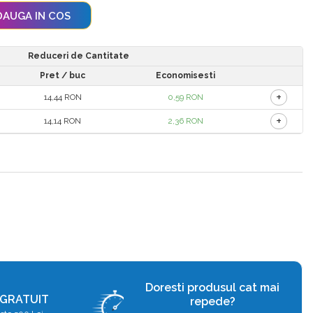
AUGA IN COS
Reduceri de Cantitate
Pret
/ buc
Economisesti
+
14,44 RON
0,59 RON
+
14,14 RON
2,36 RON
Doresti produsul cat mai
 GRATUIT
repede?