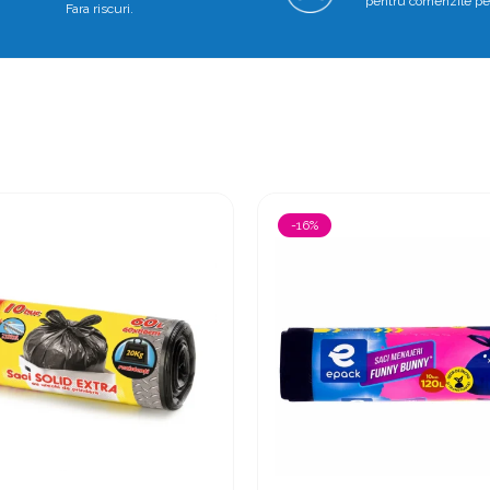
pentru comenzile pe
Fara riscuri.
-16%