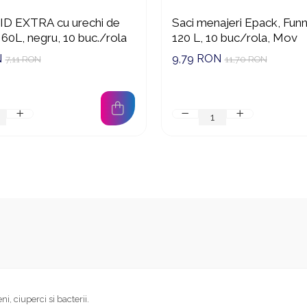
ID EXTRA cu urechi de
Saci menajeri Epack, Fun
 60L, negru, 10 buc./rola
120 L, 10 buc/rola, Mov
N
9,79 RON
7,11 RON
11,70 RON
, ciuperci si bacterii.