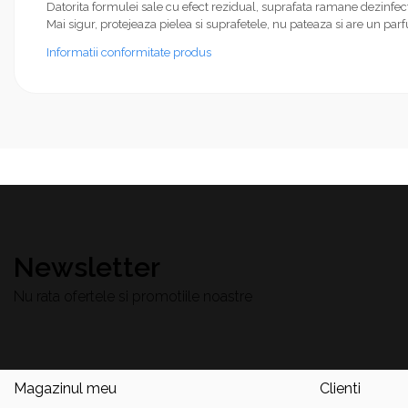
Datorita formulei sale cu efect rezidual, suprafata ramane dezinfec
Mai sigur, protejeaza pielea si suprafetele, nu pateaza si are un par
Informatii conformitate produs
Newsletter
Nu rata ofertele si promotiile noastre
Magazinul meu
Clienti