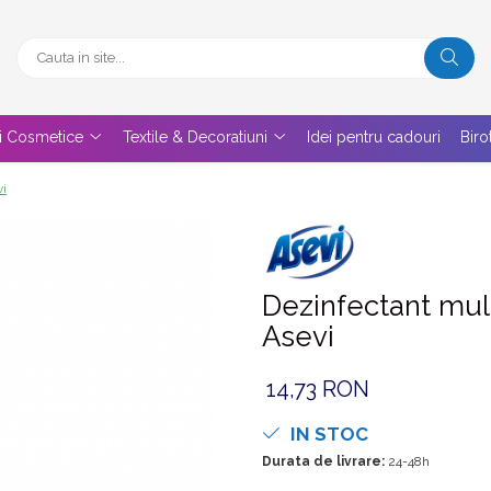
 si Cosmetice
Textile & Decoratiuni
Idei pentru cadouri
Biro
vi
Dezinfectant mul
Asevi
14,73 RON
IN STOC
Durata de livrare:
24-48h