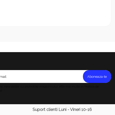
c newsletter cu promotiile magazinului. Afla mai multe in Politica de
e.
Suport clienti
Luni - Vineri 10-16