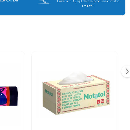
ste 500 Lei
Livram in 24/48 de ore produse din stoc
propriu.