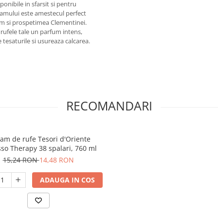
onibile in sfarsit si pentru
mmamului este amestecul perfect
om si prospetimea Clementinei.
rufele tale un parfum intens,
 tesaturile si usureaza calcarea.
RECOMANDARI
am de rufe Tesori d'Oriente
so Therapy 38 spalari, 760 ml
15,24 RON
14,48 RON
ADAUGA IN COS