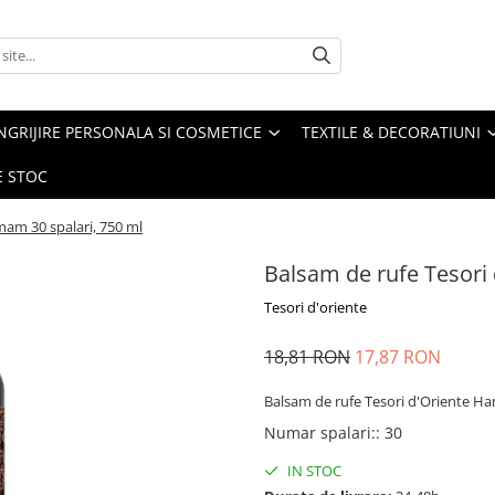
NGRIJIRE PERSONALA SI COSMETICE
TEXTILE & DECORATIUNI
E STOC
am 30 spalari, 750 ml
Balsam de rufe Tesori
Tesori d'oriente
18,81 RON
17,87 RON
Balsam de rufe Tesori d'Oriente H
Numar spalari:
:
30
IN STOC