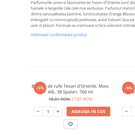
Parfumurile unice si fascinante de Tesori d’Oriente sunt disp
Suporturi si servetele
Suporturi si accesorii de baie
hainele si lenjeriile tale cele mai exclusive. Parfumul Ha
dintre senzualitatea Jasmine, luminozitatea Orange Bloss
Tacamuri si seturi
Uscatoare de rufe
Imbogatit cu microcapsule pretioase, acest balsam lasa pe 
unic si placut. Formula sa cremoasa si fara coloranti intinde
Taietoare manuale
Informatii conformitate produs
Tavi copt
Termosuri si cani termos
Tigai si seturi
Tirbusoane si dopuri
Tocatoare de bucatarie
Ustensile ornare prajituri
Balsam de rufe Tesori d'Oriente, Mosc
Bals
-5%
-5%
Vaze si boluri decorative
Alb, 38 Spalari, 760 ml
Thalas
18,81 RON
17,87 RON
Vesela unica folosinta
ADAUGA IN COS