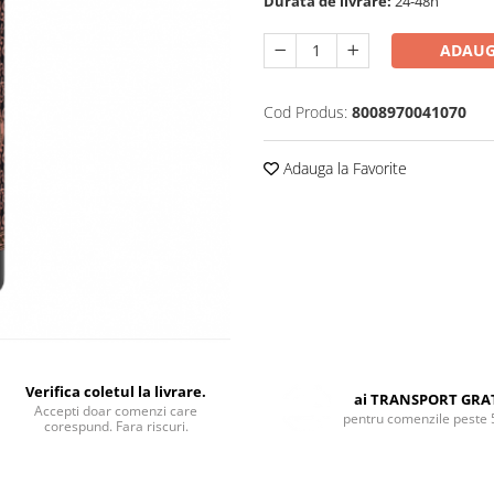
Durata de livrare:
24-48h
ADAUG
Cod Produs:
8008970041070
Adauga la Favorite
Verifica coletul la livrare.
ai TRANSPORT GRA
Accepti doar comenzi care
pentru comenzile peste 
corespund. Fara riscuri.