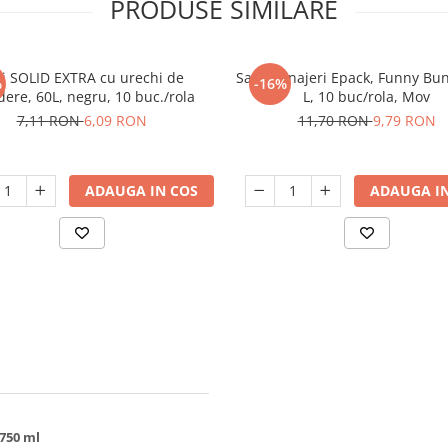
PRODUSE SIMILARE
ci SOLID EXTRA cu urechi de
Saci menajeri Epack, Funny Bun
%
-16%
dere, 60L, negru, 10 buc./rola
L, 10 buc/rola, Mov
7,11 RON
6,09 RON
11,70 RON
9,79 RON
ADAUGA IN COS
ADAUGA IN
750 ml