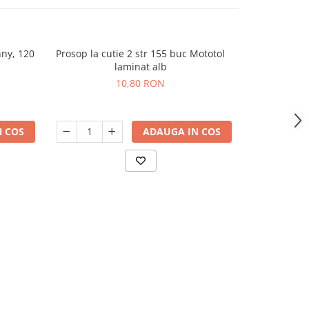
ny, 120
Prosop la cutie 2 str 155 buc Mototol
Sacoșă term
laminat alb
10,80 RON
 COS
ADAUGA IN COS