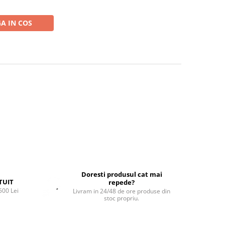
A IN COS
Doresti produsul cat mai
TUIT
repede?
500 Lei
Livram in 24/48 de ore produse din
stoc propriu.