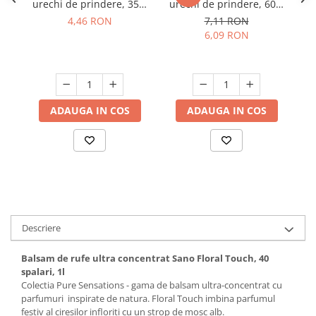
urechi de prindere, 35L,
urechi de prindere, 60L,
b
Suporturi si servetele
Suporturi si accesorii de baie
negru, 15 buc./rola
negru, 10 buc./rola
4,46 RON
7,11 RON
6,09 RON
Tacamuri si seturi
Uscatoare de rufe
Taietoare manuale
Tavi copt
Termosuri si cani termos
ADAUGA IN COS
ADAUGA IN COS
Tigai si seturi
Tirbusoane si dopuri
Tocatoare de bucatarie
Ustensile ornare prajituri
Vaze si boluri decorative
Descriere
Vesela unica folosinta
Balsam de rufe ultra concentrat Sano Floral Touch, 40
spalari, 1l
Colectia Pure Sensations - gama de balsam ultra-concentrat cu
parfumuri inspirate de natura. Floral Touch imbina parfumul
festiv al ciresilor infloriti cu un strop de mosc alb.