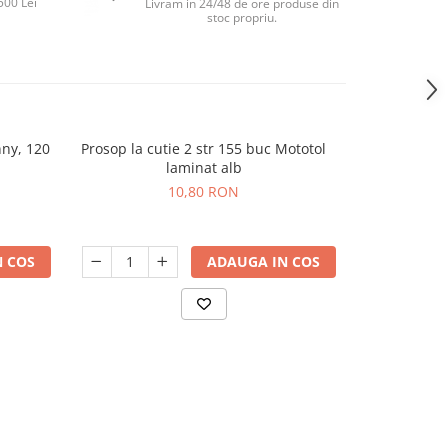
500 Lei
Livram in 24/48 de ore produse din
stoc propriu.
ny, 120
Prosop la cutie 2 str 155 buc Mototol
Sacoșă term
laminat alb
10,80 RON
 COS
ADAUGA IN COS