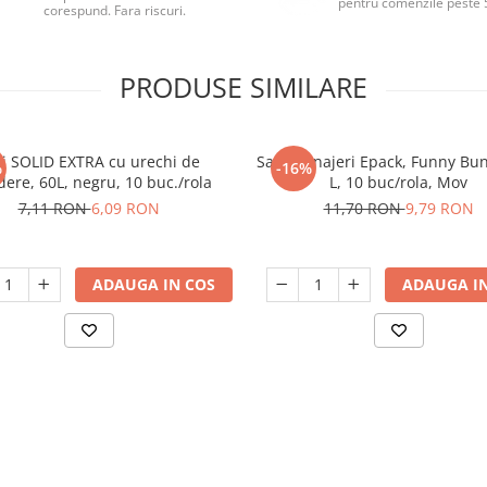
pentru comenzile peste 
corespund. Fara riscuri.
PRODUSE SIMILARE
ci SOLID EXTRA cu urechi de
Saci menajeri Epack, Funny Bun
%
-16%
dere, 60L, negru, 10 buc./rola
L, 10 buc/rola, Mov
7,11 RON
6,09 RON
11,70 RON
9,79 RON
ADAUGA IN COS
ADAUGA IN