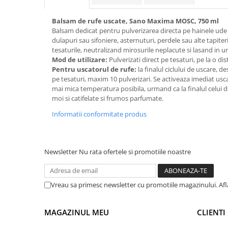
Suporturi si servetele
Suporturi si accesorii de baie
Balsam de rufe uscate, Sano Maxima MOSC, 750 ml
Tacamuri si seturi
Uscatoare de rufe
Balsam dedicat pentru pulverizarea directa pe hainele ude cat
dulapuri sau sifoniere, asternuturi, perdele sau alte tapiteri
Taietoare manuale
tesaturile, neutralizand mirosurile neplacute si lasand in 
Tavi copt
Mod de utilizare:
Pulverizati direct pe tesaturi, pe la o di
Pentru uscatorul de rufe:
la finalul ciclului de uscare, de
Termosuri si cani termos
pe tesaturi, maxim 10 pulverizari. Se activeaza imediat usc
mai mica temperatura posibila, urmand ca la finalul celui de-
Tigai si seturi
moi si catifelate si frumos parfumate.
Tirbusoane si dopuri
Informatii conformitate produs
Tocatoare de bucatarie
Ustensile ornare prajituri
Newsletter
Nu rata ofertele si promotiile noastre
Vaze si boluri decorative
Vesela unica folosinta
Vreau sa primesc newsletter cu promotiile magazinului. Afla
MAGAZINUL MEU
CLIENTI