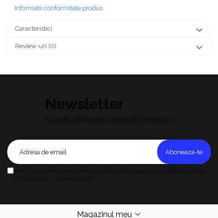
Informatii conformitate produs
Caracteristici
Review-uri
(0)
Newsletter
Nu rata ofertele si promotiile noastre
Vreau sa primesc newsletter cu promotiile magazinului. Afla mai multe
in Politica de Confidentialitate.
Magazinul meu