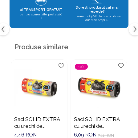
Suporturi si servetele
Suporturi si accesorii de baie
Doresti produsul cat mai
ai TRANSPORT GRATUIT
repede?
pentru comenzile peste 500
Tacamuri si seturi
Livram in 24/48 de ore produse
Uscatoare de rufe
Lei
din stoc propriu.
Taietoare manuale
Tavi copt
Produse similare
Termosuri si cani termos
Tigai si seturi
Tirbusoane si dopuri
-14%
Tocatoare de bucatarie
Ustensile ornare prajituri
Vaze si boluri decorative
Vesela unica folosinta
Saci SOLID EXTRA
Saci SOLID EXTRA
S
cu urechi de
cu urechi de
F
prindere, 35L, negru,
prindere, 60L, negru,
1
4,46 RON
6,09 RON
9
7,11 RON