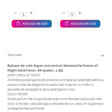
15 buc./rola
10 buc./rola
ADAUGA IN COS
ADAUGA IN COS
Descriere
Balsam de rufe Superconcentrat Semana Perfumes of
Night Gold Fever, 66 spalari, 1.65l
PERFUMES OF NIGHT
Aromele acestei game de produse sunt special selectate pentru a
aduce o nota de eleganta tinutelor tale si pentru a-ti oferi o
senzatie de prospetime de la praf pana in zori.
GOLD FEVER
Acest parfum de lunga durata este o combinatie clasica de note
dulci si florale, care adauga o senzatie de lux, precum si glamour
si eleganta fiecarei tinute.