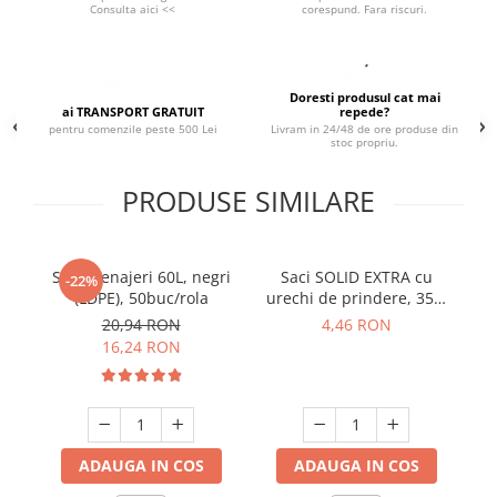
Consulta aici <<
corespund. Fara riscuri.
Suporturi si servetele
Suporturi si accesorii de baie
Tacamuri si seturi
Uscatoare de rufe
Taietoare manuale
Doresti produsul cat mai
ai TRANSPORT GRATUIT
repede?
Tavi copt
pentru comenzile peste 500 Lei
Livram in 24/48 de ore produse din
stoc propriu.
Termosuri si cani termos
PRODUSE SIMILARE
Tigai si seturi
Tirbusoane si dopuri
Tocatoare de bucatarie
Saci menajeri 60L, negri
Saci SOLID EXTRA cu
-22%
(LDPE), 50buc/rola
urechi de prindere, 35L,
ur
Ustensile ornare prajituri
negru, 15 buc./rola
20,94 RON
4,46 RON
Vaze si boluri decorative
16,24 RON
Vesela unica folosinta
ADAUGA IN COS
ADAUGA IN COS