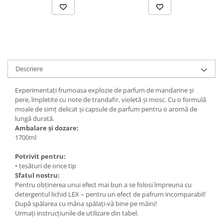
Descriere
Experimentați frumoasa explozie de parfum de mandarine și
pere, împletite cu note de trandafir, violetă și mosc. Cu o formulă
moale de simț delicat și capsule de parfum pentru o aromă de
lungă durată.
Ambalare și dozare:
1700ml
Potrivit pentru:
• țesături de orice tip
Sfatul nostru:
Pentru obținerea unui efect mai bun a se folosi împreuna cu
detergentul lichid LEX – pentru un efect de pafrum incomparabil!
După spălarea cu mâna spălați-vă bine pe mâini!
Urmați instrucțiunile de utilizare din tabel.