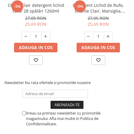
Chanteclair detergent lichid
Detergent Lichid de Rufe,
-5%
-5%
color 28 spălări 1260ml
Chante Clair, Marsiglia,
1260 ml, 28 spalari
27,05 RON
27,05 RON
25,69 RON
25,69 RON
ADAUGA IN COS
ADAUGA IN COS
Newsletter
Nu rata ofertele si promotiile noastre
Vreau sa primesc newsletter cu promotiile
magazinului. Afla mai multe in Politica de
Confidentialitate.