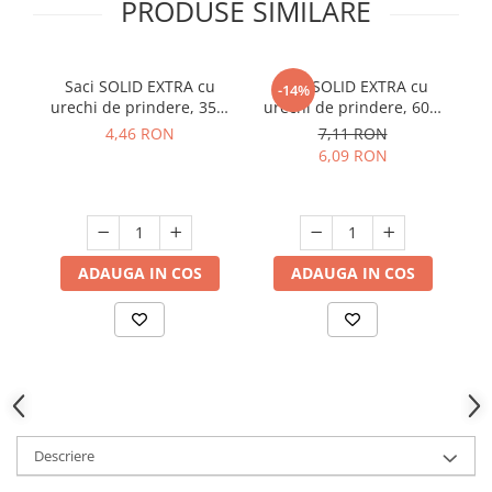
PRODUSE SIMILARE
Suporturi si servetele
Suporturi si accesorii de baie
Tacamuri si seturi
Uscatoare de rufe
Saci SOLID EXTRA cu
Saci SOLID EXTRA cu
-14%
Taietoare manuale
urechi de prindere, 35L,
urechi de prindere, 60L,
F
Tavi copt
negru, 15 buc./rola
negru, 10 buc./rola
4,46 RON
7,11 RON
6,09 RON
Termosuri si cani termos
Tigai si seturi
Tirbusoane si dopuri
Tocatoare de bucatarie
ADAUGA IN COS
ADAUGA IN COS
Ustensile ornare prajituri
Vaze si boluri decorative
Vesela unica folosinta
Descriere