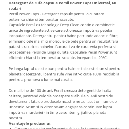
Detergent de rufe capsule Persil Power Caps Universal, 60
spalari
Persil Power Caps - Detergent capsule pentru o curatare
puternica chiar si temperaturi scazute.
Capsulele Persil cu tehnologie Deep Clean contin o combinatie
unica de ingrediente active care actioneaza impotriva petelor
incapatanate. Detergentul pentru haine patrunde adanc in fibre,
eliminand cele mai mici molecule de pete pentru un rezultat fara
pata si stralucirea hainelor. Bucurati-va de curatenia perfecta si
prospetimea Persil de lunga durata. Capsulele Persil Power sunt
eficiente chiar si la temperaturi scazute, incepand cu 20°C.
Pe langa faptul ca este bun pentru hainele tale, este bun si pentru
planeta: detergentul pentru rufe vine intr-o cutie 100% reciclabila
pentru a promova o lume mai curata.
De mai bine de 100 de ani, Persil creeaza detergenti de inalta
calitate, pastrand culorile proaspete si albul alb. Anii nostri de
devotament fata de produsele noastre ne-au facut un nume de
uz casnic. Acum si in viitor ne-am angajat sa continuam lupta
impotriva murdariei - in timp ce suntem grijulii cu planeta
noastra.
Avantajele produsului:
Curatare de inalta performanta chiar si la temperaturi scazute;