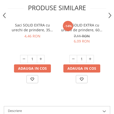
PRODUSE SIMILARE
Suporturi si servetele
Suporturi si accesorii de baie
Tacamuri si seturi
Uscatoare de rufe
Taietoare manuale
Saci SOLID EXTRA cu
Saci SOLID EXTRA cu
Pr
-14%
Tavi copt
urechi de prindere, 35L,
urechi de prindere, 60L,
b
negru, 15 buc./rola
negru, 10 buc./rola
4,46 RON
7,11 RON
Termosuri si cani termos
6,09 RON
Tigai si seturi
Tirbusoane si dopuri
Tocatoare de bucatarie
ADAUGA IN COS
ADAUGA IN COS
Ustensile ornare prajituri
Vaze si boluri decorative
Vesela unica folosinta
Descriere