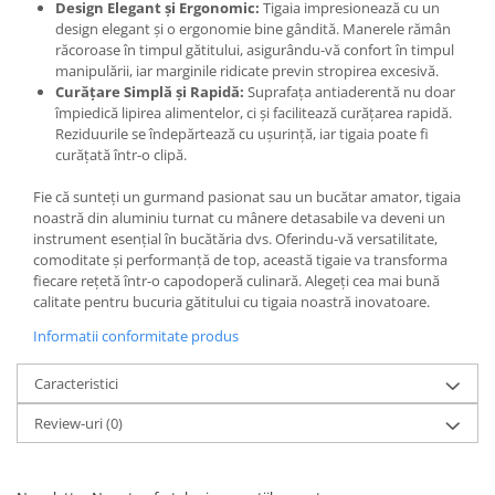
Design Elegant și Ergonomic:
Tigaia impresionează cu un
design elegant și o ergonomie bine gândită. Manerele rămân
răcoroase în timpul gătitului, asigurându-vă confort în timpul
manipulării, iar marginile ridicate previn stropirea excesivă.
Curățare Simplă și Rapidă:
Suprafața antiaderentă nu doar
împiedică lipirea alimentelor, ci și facilitează curățarea rapidă.
Reziduurile se îndepărtează cu ușurință, iar tigaia poate fi
curățată într-o clipă.
Fie că sunteți un gurmand pasionat sau un bucătar amator, tigaia
noastră din aluminiu turnat cu mânere detasabile va deveni un
instrument esențial în bucătăria dvs. Oferindu-vă versatilitate,
comoditate și performanță de top, această tigaie va transforma
fiecare rețetă într-o capodoperă culinară. Alegeți cea mai bună
calitate pentru bucuria gătitului cu tigaia noastră inovatoare.
Informatii conformitate produs
Caracteristici
Review-uri
(0)