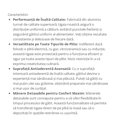
Caracteristici:
Performanță de Înaltă Calitate:
Fabricată din aluminiu
turnat de calitate superioară, tigaia noastră asigură o
distribuție uniformă a căldurii, evitând punctele fierbinți și
asigurând gătitul uniform al alimentelor. Veți obține rezultate
consistente și delicioase de fiecare dată.
Versatilitate pe Toate Tipurile de Plite:
Indiferent dacă
folosiți o plită electrică, cu gaz, vitroceramică sau cu inducție,
această tigaie este proiectată pentru a funcționa eficient și
sigur pe toate aceste tipuri de plite. Nicio restricție în a vă
exprima creativitatea culinară.
Suprafață Antiaderentă Avansată:
Cu o suprafață
interioară antiaderentă de înaltă calitate, gătitul devine o
experiență mai sănătoasă și mai plăcută. Puteți să gătiți cu
mai puțin ulei sau grăsime, obținând preparate mai sănătoase
și mai ușor de curățat.
Mânere Detasabile pentru Confort Maxim:
Mânerele
detasabile sunt concepute pentru a vă oferi flexibilitate în
timpul procesului de gătit. Această funcționalitate vă permite
să transferați tigaia direct de pe plită la masă sau să o
depozitați în spațiile restrânse cu ușurință.