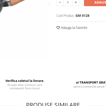
ADAUG
Cod Produs:
GM 0128
Adauga la Favorite
Verifica coletul la livrare.
ai TRANSPORT GRA
Accepti doar comenzi care
pentru comenzile peste 
corespund. Fara riscuri.
PRODUSE SIMILARE