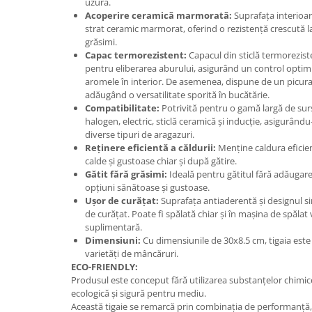
uzură.
Acoperire ceramică marmorată:
Suprafața interioar
Suporturi si servetele
Suporturi si accesorii de baie
strat ceramic marmorat, oferind o rezistență crescută la li
Tacamuri si seturi
Uscatoare de rufe
grăsimi.
Capac termorezistent:
Capacul din sticlă termorezist
Taietoare manuale
pentru eliberarea aburului, asigurând un control optim 
Tavi copt
aromele în interior. De asemenea, dispune de un picura
adăugând o versatilitate sporită în bucătărie.
Termosuri si cani termos
Compatibilitate:
Potrivită pentru o gamă largă de surse
halogen, electric, sticlă ceramică și inducție, asigurându-
Tigai si seturi
diverse tipuri de aragazuri.
Tirbusoane si dopuri
Reținere eficientă a căldurii:
Menține caldura eficie
calde și gustoase chiar și după gătire.
Tocatoare de bucatarie
Gătit fără grăsimi:
Ideală pentru gătitul fără adăugare
opțiuni sănătoase și gustoase.
Ustensile ornare prajituri
Ușor de curățat:
Suprafața antiaderentă și designul si
Vaze si boluri decorative
de curățat. Poate fi spălată chiar și în mașina de spăla
suplimentară.
Vesela unica folosinta
Dimensiuni:
Cu dimensiunile de 30x8.5 cm, tigaia este
varietăți de mâncăruri.
ECO-FRIENDLY:
Produsul este conceput fără utilizarea substanțelor chimi
ecologică și sigură pentru mediu.
Această tigaie se remarcă prin combinația de performanță, d