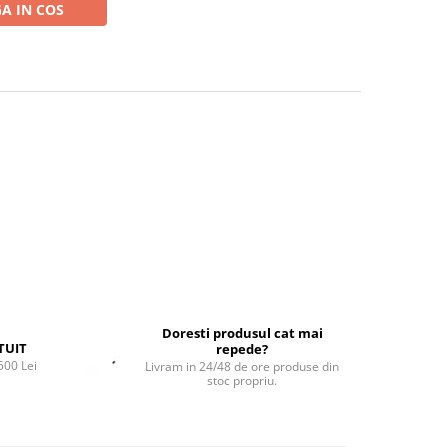
A IN COS
Doresti produsul cat mai
TUIT
repede?
500 Lei
Livram in 24/48 de ore produse din
stoc propriu.