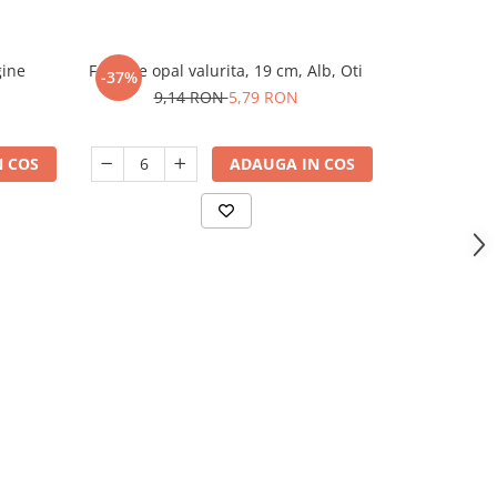
gine
Farfurie opal valurita, 19 cm, Alb, Oti
Farfurie porte
-37%
-25%
gama S
9,14 RON
5,79 RON
14,
 COS
ADAUGA IN COS