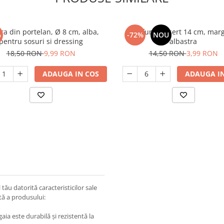
ra din portelan, Ø 8 cm, alba,
Farfurie desert 14 cm, mar
%
-72%
NOU
pentru sosuri si dressing
albastra
18,50 RON
9,99 RON
14,50 RON
3,99 RON
ADAUGA IN COS
ADAUGA IN
tău datorită caracteristicilor sale
ată a produsului:
aia este durabilă și rezistentă la