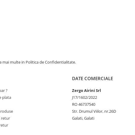
 mai multe in Politica de Confidentialitate.
DATE COMERCIALE
ar ?
Zergo Airini Srl
 plata
J17/1602/2022
RO 46737540
produse
Str. Drumul Viilor, nr.26D
 retur
Galati, Galati
retur