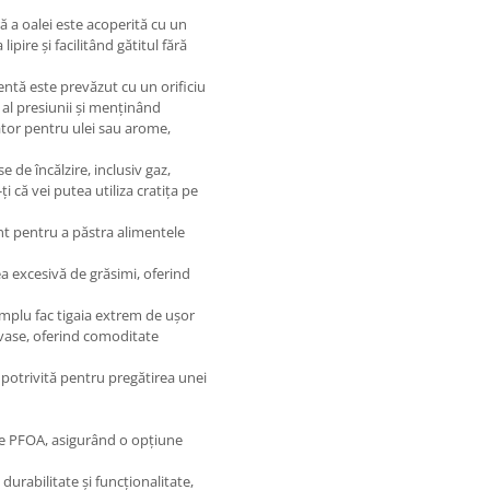
ă a oalei este acoperită cu un
pire și facilitând gătitul fără
entă este prevăzut cu un orificiu
al presiunii și menținând
tor pentru ulei sau arome,
 de încălzire, inclusiv gaz,
ți că vei putea utiliza cratița pe
nt pentru a păstra alimentele
a excesivă de grăsimi, oferind
mplu fac tigaia extrem de ușor
t vase, oferind comoditate
 potrivită pentru pregătirea unei
ce PFOA, asigurând o opțiune
urabilitate și funcționalitate,