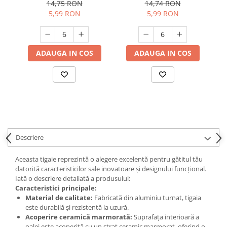
modern, rezistenta, usor
14,75 RON
14,74 RON
de curatat
Suporturi si servetele
Suporturi si accesorii de baie
5,99 RON
5,99 RON
Tacamuri si seturi
Uscatoare de rufe
Taietoare manuale
ADAUGA IN COS
ADAUGA IN COS
Tavi copt
Termosuri si cani termos
Tigai si seturi
Tirbusoane si dopuri
Tocatoare de bucatarie
Ustensile ornare prajituri
Descriere
Vaze si boluri decorative
Aceasta tigaie reprezintă o alegere excelentă pentru gătitul tău
Vesela unica folosinta
datorită caracteristicilor sale inovatoare și designului funcțional.
Iată o descriere detaliată a produsului:
Caracteristici principale:
Material de calitate:
Fabricată din aluminiu turnat, tigaia
este durabilă și rezistentă la uzură.
Acoperire ceramică marmorată:
Suprafața interioară a
oalei este acoperită cu un strat ceramic marmorat, oferind o