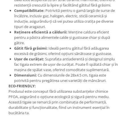
rezistență crescută la lipire și facilitând gătitul fără grăsimi.
Compatibilitate:
Potrivită pentru o gamă largă de surse de
încălzire, inclusiv gaz, halogen, electric, sticlă ceramică și
inducție, asigurându-ți că vei putea utiliza cratița pe diverse
tipuri de aragazuri.
Reținere eficientă a căldurii:
Menține caldura eficient
pentru a păstra alimentele calde și gustoase chiar și după
gătire.
Gătit fără grăsimi:
Ideală pentru gătitul fără adăugarea
excesivă de grăsimi, oferind opțiuni sănătoase și gustoase.
Ușor de curățat:
Suprafața antiaderentă și designul simplu
fac tigaia extrem de ușor de curățat. Poate fi spălată chiar și în
mașina de spălat vase, oferind comoditate suplimentară.
Dimensiuni:
Cu dimensiunile de 28x4.5 cm, tigaia este
potrivită pentru pregătirea unei varietăți de mâncăruri.
ECO-FRIENDLY:
Produsul este conceput fără utilizarea substanțelor chimice
PFOA, asigurând o opțiune ecologică și sigură pentru mediu.
Această tigaie se remarcă prin combinația de performanță,
durabilitate și funcționalitate, fiind un instrument esențial în
bucătăria ta.