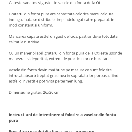
Gateste sanatos si gustos in vasele din fonta de la Oti!
Gratarul din fonta pura are capacitate calorica mare, caldura
inmagazinata se distribuie timp indelungat catre preparat, in
mod constant si uniform.
Mancarea capata astfel un gust delicios, pastrandu-si totodata
calitatile nutritive.
Cu un maner pliabil, gratarul din fonta pura de la Oti este usor de
manevrat si depozitat, extrem de practic in orice bucatarie.
Vasele din fonta devin mai bune pe masura ce sunt folosite,
intrucat absorb treptat grasimea in suprafata lor poroasa, fiind
astfel o investitie potrivita pe termen lung.
Dimensiune gratar: 26x26 cm
Instructiuni de intretinere si folosire a vaselor din fonta
pura
Pregatirea vasului din fonta pura: asezonarea