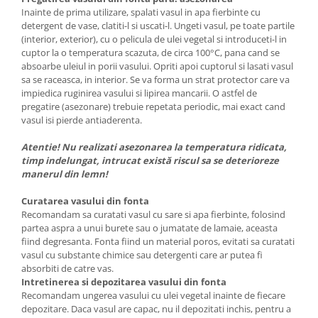
Inainte de prima utilizare, spalati vasul in apa fierbinte cu
detergent de vase, clatiti-l si uscati-l. Ungeti vasul, pe toate partile
(interior, exterior), cu o pelicula de ulei vegetal si introduceti-l in
cuptor la o temperatura scazuta, de circa 100°C, pana cand se
absoarbe uleiul in porii vasului. Opriti apoi cuptorul si lasati vasul
sa se raceasca, in interior. Se va forma un strat protector care va
impiedica ruginirea vasului si lipirea mancarii. O astfel de
pregatire (asezonare) trebuie repetata periodic, mai exact cand
vasul isi pierde antiaderenta.
Atentie! Nu realizati asezonarea la temperatura ridicata,
timp indelungat, intrucat există riscul sa se deterioreze
manerul din lemn!
Curatarea vasului din fonta
Recomandam sa curatati vasul cu sare si apa fierbinte, folosind
partea aspra a unui burete sau o jumatate de lamaie, aceasta
fiind degresanta. Fonta fiind un material poros, evitati sa curatati
vasul cu substante chimice sau detergenti care ar putea fi
absorbiti de catre vas.
Intretinerea si depozitarea vasului din fonta
Recomandam ungerea vasului cu ulei vegetal inainte de fiecare
depozitare. Daca vasul are capac, nu il depozitati inchis, pentru a