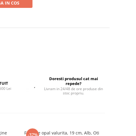
A IN COS
Doresti produsul cat mai
TUIT
repede?
500 Lei
Livram in 24/48 de ore produse din
stoc propriu.
gine
Farfurie opal valurita, 19 cm, Alb, Oti
Farfurie porte
-37%
-25%