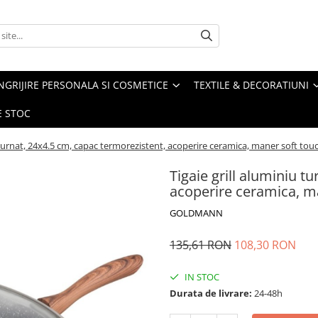
NGRIJIRE PERSONALA SI COSMETICE
TEXTILE & DECORATIUNI
E STOC
u turnat, 24x4.5 cm, capac termorezistent, acoperire ceramica, maner soft to
Tigaie grill aluminiu t
acoperire ceramica, m
GOLDMANN
135,61 RON
108,30 RON
IN STOC
Durata de livrare:
24-48h