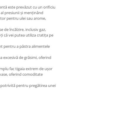
entă este prevăzut cu un orificiu
al presiunii și menținând
tor pentru ulei sau arome,
 de încălzire, inclusiv gaz,
ți că vei putea utiliza cratița pe
nt pentru a păstra alimentele
a excesivă de grăsimi, oferind
mplu fac tigaia extrem de ușor
t vase, oferind comoditate
 potrivită pentru pregătirea unei