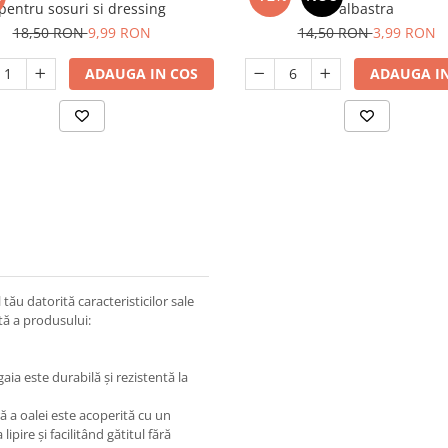
pentru sosuri si dressing
albastra
18,50 RON
9,99 RON
14,50 RON
3,99 RON
ADAUGA IN COS
ADAUGA IN
tău datorită caracteristicilor sale
ată a produsului:
aia este durabilă și rezistentă la
ă a oalei este acoperită cu un
pire și facilitând gătitul fără