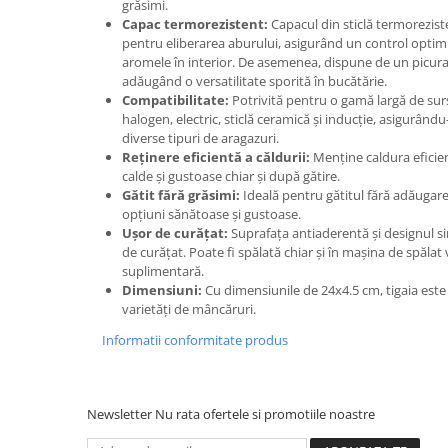
grăsimi.
Suporturi si servetele
Suporturi si accesorii de baie
Capac termorezistent:
Capacul din sticlă termorezist
pentru eliberarea aburului, asigurând un control optim 
Tacamuri si seturi
Uscatoare de rufe
aromele în interior. De asemenea, dispune de un picura
adăugând o versatilitate sporită în bucătărie.
Taietoare manuale
Compatibilitate:
Potrivită pentru o gamă largă de surse
Tavi copt
halogen, electric, sticlă ceramică și inducție, asigurându-
diverse tipuri de aragazuri.
Termosuri si cani termos
Reținere eficientă a căldurii:
Menține caldura eficie
calde și gustoase chiar și după gătire.
Tigai si seturi
Gătit fără grăsimi:
Ideală pentru gătitul fără adăugare
Tirbusoane si dopuri
opțiuni sănătoase și gustoase.
Ușor de curățat:
Suprafața antiaderentă și designul si
Tocatoare de bucatarie
de curățat. Poate fi spălată chiar și în mașina de spăla
Ustensile ornare prajituri
suplimentară.
Dimensiuni:
Cu dimensiunile de 24x4.5 cm, tigaia este
Vaze si boluri decorative
varietăți de mâncăruri.
Vesela unica folosinta
Informatii conformitate produs
Newsletter
Nu rata ofertele si promotiile noastre