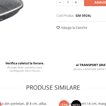
ADAUG
Cod Produs:
GM 0924L
Adauga la Favorite
Verifica coletul la livrare.
ai TRANSPORT GRA
Accepti doar comenzi care
pentru comenzile peste 
corespund. Fara riscuri.
PRODUSE SIMILARE
ra din portelan, Ø 8 cm, alba,
Farfurie desert 14 cm, mar
%
-72%
NOU