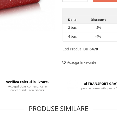
De la
Discount
2
buc
-2%
4
buc
-4%
Cod Produs:
BH 6470
Adauga la Favorite
Verifica coletul la livrare.
ai TRANSPORT GRA
Accepti doar comenzi care
pentru comenzile peste 
corespund. Fara riscuri.
PRODUSE SIMILARE