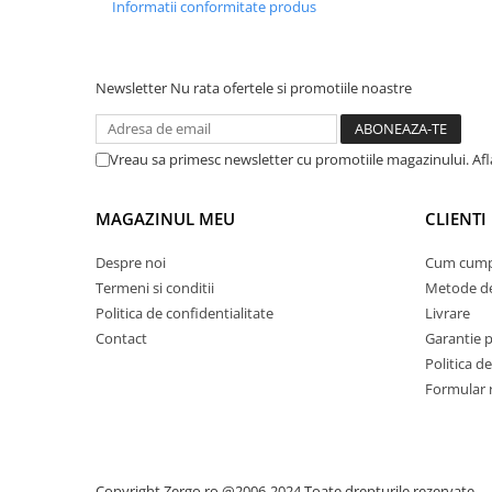
Informatii conformitate produs
Suporturi si servetele
Suporturi si accesorii de baie
Tacamuri si seturi
Uscatoare de rufe
Newsletter
Nu rata ofertele si promotiile noastre
Taietoare manuale
Tavi copt
Vreau sa primesc newsletter cu promotiile magazinului. Afla
Termosuri si cani termos
Tigai si seturi
MAGAZINUL MEU
CLIENTI
Tirbusoane si dopuri
Despre noi
Cum cump
Tocatoare de bucatarie
Termeni si conditii
Metode de
Ustensile ornare prajituri
Politica de confidentialitate
Livrare
Vaze si boluri decorative
Contact
Garantie 
Politica de
Vesela unica folosinta
Formular 
Copyright Zergo.ro @2006-2024 Toate drepturile rezervate.