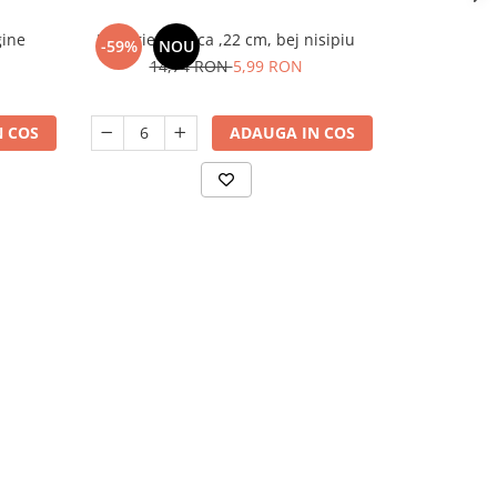
gine
Farfurie adanca ,22 cm, bej nisipiu
Farfurie opal
-59%
NOU
-37%
14,74 RON
5,99 RON
9,
 COS
ADAUGA IN COS