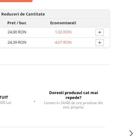
Reduceri de Cantitate
Pret
/ buc
Economisesti
+
24,90 RON
1,02 RON
+
24,39 RON
4,07 RON
Doresti produsul cat mai
TUIT
repede?
500 Lei
Livram in 24/48 de ore produse din
stoc propriu.