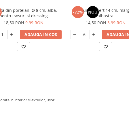
ra din portelan, Ø 8 cm, alba,
Farfurie desert 14 cm, mar
%
-72%
NOU
pentru sosuri si dressing
albastra
18,50 RON
9,99 RON
14,50 RON
3,99 RON
ADAUGA IN COS
ADAUGA IN
ata in interior si exterior, usor