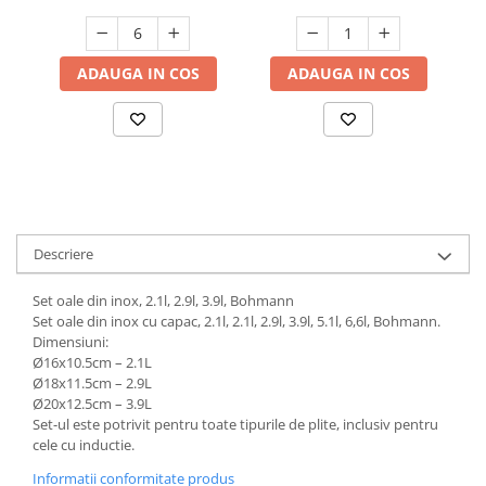
Suporturi si servetele
Suporturi si accesorii de baie
Tacamuri si seturi
Uscatoare de rufe
ADAUGA IN COS
ADAUGA IN COS
Taietoare manuale
Tavi copt
Termosuri si cani termos
Tigai si seturi
Tirbusoane si dopuri
Descriere
Tocatoare de bucatarie
Ustensile ornare prajituri
Set oale din inox, 2.1l, 2.9l, 3.9l, Bohmann
Set oale din inox cu capac, 2.1l, 2.1l, 2.9l, 3.9l, 5.1l, 6,6l, Bohmann.
Vaze si boluri decorative
Dimensiuni:
Vesela unica folosinta
Ø16х10.5cm – 2.1L
Ø18х11.5cm – 2.9L
Ø20х12.5cm – 3.9L
Set-ul este potrivit pentru toate tipurile de plite, inclusiv pentru
cele cu inductie.
Informatii conformitate produs