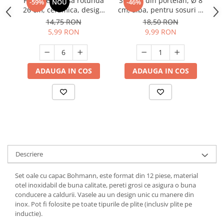
Farfurie intinsa rotunda
Sosiera din portelan, Ø 8
F
-59%
NOU
-46%
26 cm, ceramica, design
cm, alba, pentru sosuri si
Suporturi si servetele
Suporturi si accesorii de baie
modern, rezistenta, usor
dressing
14,75 RON
18,50 RON
Tacamuri si seturi
Uscatoare de rufe
de curatat
5,99 RON
9,99 RON
Taietoare manuale
Tavi copt
ADAUGA IN COS
ADAUGA IN COS
Termosuri si cani termos
Tigai si seturi
Tirbusoane si dopuri
Tocatoare de bucatarie
Ustensile ornare prajituri
Vaze si boluri decorative
Descriere
Vesela unica folosinta
Set oale cu capac Bohmann, este format din 12 piese, material
otel inoxidabil de buna calitate, pereti grosi ce asigura o buna
conducere a caldurii. Vasele au un design unic cu manere din
inox. Pot fi folosite pe toate tipurile de plite (inclusiv plite pe
inductie).