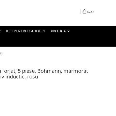
0,00
IDEI PENTRU CADOURI
BIROTICA
osu
iu forjat, 5 piese, Bohmann, marmorat
siv inductie, rosu