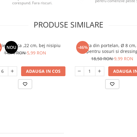
pentru comenzile peste 
corespund. Fara riscuri.
PRODUSE SIMILARE
rie adanca ,22 cm, bej nisipiu
Sosiera din portelan, Ø 8 cm,
%
NOU
-46%
pentru sosuri si dressin
14,74 RON
5,99 RON
18,50 RON
9,99 RON
ADAUGA IN COS
ADAUGA IN