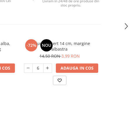
500 Lei
Livram in 24/48 de ore produse din
stoc propriu.
 alba,
Farfurie desert 14 cm, margine
Farfurie opal
-72%
NOU
-37%
g
albastra
9,
14,50 RON
3,99 RON
 COS
ADAUGA IN COS