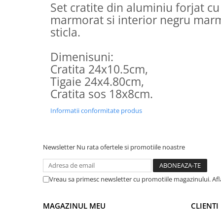
Set cratite din aluminiu forjat cu
Suporturi si servetele
Suporturi si accesorii de baie
marmorat si interior negru marm
Tacamuri si seturi
Uscatoare de rufe
sticla.
Taietoare manuale
Dimenisuni:
Tavi copt
Cratita 24x10.5cm,
Termosuri si cani termos
Tigaie 24x4.80cm,
Tigai si seturi
Cratita sos 18x8cm.
Tirbusoane si dopuri
Informatii conformitate produs
Tocatoare de bucatarie
Ustensile ornare prajituri
Newsletter
Nu rata ofertele si promotiile noastre
Vaze si boluri decorative
Vesela unica folosinta
Vreau sa primesc newsletter cu promotiile magazinului. Afla
MAGAZINUL MEU
CLIENTI