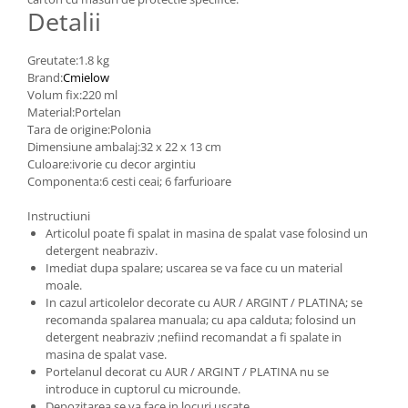
Detalii
Greutate:1.8 kg
Brand:
Cmielow
Volum fix:220 ml
Material:Portelan
Tara de origine:Polonia
Dimensiune ambalaj:32 x 22 x 13 cm
Culoare:ivorie cu decor argintiu
Componenta:6 cesti ceai; 6 farfurioare
Instructiuni
Articolul poate fi spalat in masina de spalat vase folosind un
detergent neabraziv.
Imediat dupa spalare; uscarea se va face cu un material
moale.
In cazul articolelor decorate cu AUR / ARGINT / PLATINA; se
recomanda spalarea manuala; cu apa calduta; folosind un
detergent neabraziv ;nefiind recomandat a fi spalate in
masina de spalat vase.
Portelanul decorat cu AUR / ARGINT / PLATINA nu se
introduce in cuptorul cu microunde.
Depozitarea se va face in locuri uscate .