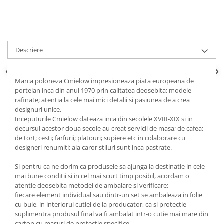
Suporturi si servetele
Suporturi si accesorii de baie
Tacamuri si seturi
Uscatoare de rufe
Taietoare manuale
Descriere
Tavi copt
Termosuri si cani termos
Marca poloneza Cmielow impresioneaza piata europeana de
Tigai si seturi
portelan inca din anul 1970 prin calitatea deosebita; modele
rafinate; atentia la cele mai mici detalii si pasiunea de a crea
Tirbusoane si dopuri
designuri unice.
Inceputurile Cmielow dateaza inca din secolele XVIII-XIX si in
Tocatoare de bucatarie
decursul acestor doua secole au creat servicii de masa; de cafea;
Ustensile ornare prajituri
de tort; cesti; farfurii; platouri; supiere etc in colaborare cu
designeri renumiti; ala caror stiluri sunt inca pastrate.
Vaze si boluri decorative
Vesela unica folosinta
Si pentru ca ne dorim ca produsele sa ajunga la destinatie in cele
mai bune conditii si in cel mai scurt timp posibil, acordam o
atentie deosebita metodei de ambalare si verificare:
fiecare element individual sau dintr-un set se ambaleaza in folie
cu bule, in interiorul cutiei de la producator, ca si protectie
suplimentra produsul final va fi ambalat intr-o cutie mai mare din
carton cu masuri de protectie specifice.