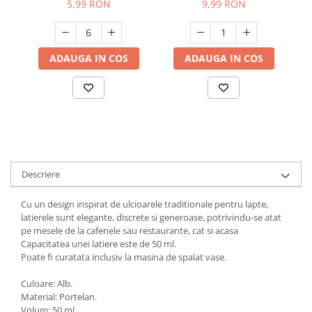
5,99 RON
9,99 RON
Suporturi si servetele
Suporturi si accesorii de baie
Tacamuri si seturi
Uscatoare de rufe
ADAUGA IN COS
ADAUGA IN COS
Taietoare manuale
Tavi copt
Termosuri si cani termos
Tigai si seturi
Tirbusoane si dopuri
Tocatoare de bucatarie
Descriere
Ustensile ornare prajituri
Cu un design inspirat de ulcioarele traditionale pentru lapte,
Vaze si boluri decorative
latierele sunt elegante, discrete si generoase, potrivindu-se atat
pe mesele de la cafenele sau restaurante, cat si acasa
Vesela unica folosinta
Capacitatea unei latiere este de 50 ml.
Poate fi curatata inclusiv la masina de spalat vase.
Culoare: Alb.
Material: Portelan.
Volum: 50 ml.