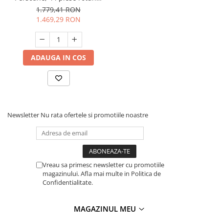
Apulum, floare gri
1.779,41 RON
1.469,29 RON
ADAUGA IN COS
Newsletter
Nu rata ofertele si promotiile noastre
Vreau sa primesc newsletter cu promotiile
magazinului. Afla mai multe in Politica de
Confidentialitate.
MAGAZINUL MEU