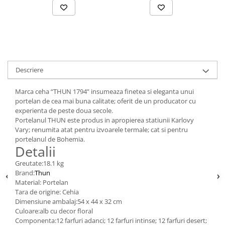
Suporturi si servetele
Suporturi si accesorii de baie
Tacamuri si seturi
Uscatoare de rufe
Taietoare manuale
Tavi copt
Descriere
Termosuri si cani termos
Tigai si seturi
Marca ceha “THUN 1794” insumeaza finetea si eleganta unui
portelan de cea mai buna calitate; oferit de un producator cu
Tirbusoane si dopuri
experienta de peste doua secole.
Portelanul THUN este produs in apropierea statiunii Karlovy
Tocatoare de bucatarie
Vary; renumita atat pentru izvoarele termale; cat si pentru
Ustensile ornare prajituri
portelanul de Bohemia.
Detalii
Vaze si boluri decorative
Greutate:18.1 kg
Vesela unica folosinta
Brand:
Thun
Material: Portelan
Tara de origine: Cehia
Dimensiune ambalaj:54 x 44 x 32 cm
Culoare:alb cu decor floral
Componenta:12 farfuri adanci; 12 farfuri intinse; 12 farfuri desert;