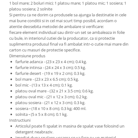
1 bol mare; 2 boluri mici; 1 platou mare; 1 platou mic; 1 sosiera; 1
platou sosiera; 2 solnite
Si pentru ca ne dorim ca produsele sa ajunga la destinatie in cele
mai bune conditii si in cel mai scurt timp posibil, acordam o
atentie deosebita metodei de ambalare si verificare:
fiecare element individual sau dintr-un set se ambaleaza in folie
cu bule, in interiorul cutiei de la producator, ca si protectie
suplimentra produsul final va fi ambalat intr-o cutie mai mare din
carton cu masuri de protectie specifice.
Dimensiune produs
farfurie adanca - (23 x 23 x 4 cm); 0.4 kg.
farfurie intinsa - (24 x 24 x 3 cm); 0.5 kg.
farfurie desert - (19 x 19 x 2 cm); 0.3 kg.
bol mare - (23 x 23 x 6.5 cm); 0.5 kg.
bol mic - (13 x 13 x 4 cm); 0.1 kg.
platou oval mare - (32 x 21 x 3.5 cm); 0.6 kg.
platou oval mic - (21 x 12 x 3 cm); 0.2 kg.
platou sosiera - (21 x 12 x 3 cm); 0.3 kg.
sosiera
-
(18 x 10 x 8 cm); 0.3 kg; 400 ml.
solnita
-
(5 x 5 x 8 cm); 0.1 kg.
Instructiuni
Articolul poate fi spalat in masina de spalat vase folosind un
detergent neabraziv.
Imediat dupa spalare; uscarea se va face cu un material