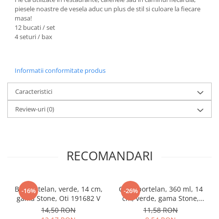
piesele noastre de vesela aduc un plus de stil si culoare la fiecare
masa!
12 bucati / set
4 seturi / bax
Informatii conformitate produs
Caracteristici
Review-uri
(0)
RECOMANDARI
Bol portelan, verde, 14 cm,
Cana portelan, 360 ml, 14
-16%
-26%
gama Stone, Oti 191682 V
cm, verde, gama Stone,
Oti,191683V
14,50 RON
11,58 RON