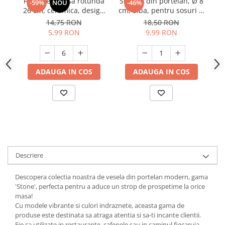
Farfurie intinsa rotunda
Sosiera din portelan, Ø 8
F
-59%
NOU
-46%
26 cm, ceramica, design
cm, alba, pentru sosuri si
Suporturi si servetele
Suporturi si accesorii de baie
modern, rezistenta, usor
dressing
14,75 RON
18,50 RON
Tacamuri si seturi
Uscatoare de rufe
de curatat
5,99 RON
9,99 RON
Taietoare manuale
Tavi copt
ADAUGA IN COS
ADAUGA IN COS
Termosuri si cani termos
Tigai si seturi
Tirbusoane si dopuri
Tocatoare de bucatarie
Ustensile ornare prajituri
Vaze si boluri decorative
Descriere
Vesela unica folosinta
Descopera colectia noastra de vesela din portelan modern, gama
'Stone', perfecta pentru a aduce un strop de prospetime la orice
masa!
Cu modele vibrante si culori indraznete, aceasta gama de
produse este destinata sa atraga atentia si sa-ti incante clientii.
Fie ca utilizate in restaurante, cafenele sau in caminul fiecaruia,