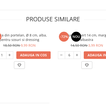
A
PRODUSE SIMILARE
ra din portelan, Ø 8 cm, alba,
Farfurie desert 14 cm, mar
%
-72%
NOU
pentru sosuri si dressing
albastra
18,50 RON
9,99 RON
14,50 RON
3,99 RON
ADAUGA IN COS
ADAUGA IN