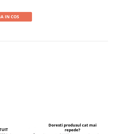
A IN COS
Doresti produsul cat mai
TUIT
repede?