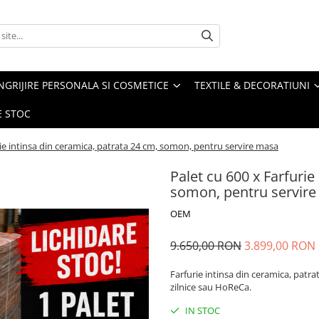
NGRIJIRE PERSONALA SI COSMETICE
TEXTILE & DECORATIUNI
E STOC
rie intinsa din ceramica, patrata 24 cm, somon, pentru servire masa
Palet cu 600 x Farfurie
somon, pentru servir
OEM
9.650,00 RON
3.899,00 RON
Farfurie intinsa din ceramica, patra
zilnice sau HoReCa.
IN STOC