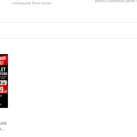
pentru comenzile peste 
corespund. Fara riscuri.
URIE
,
N,