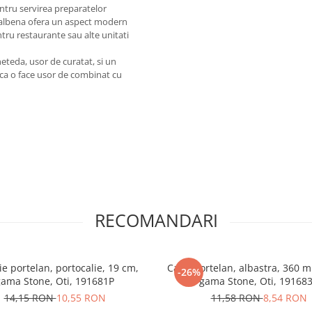
entru servirea preparatelor
a galbena ofera un aspect modern
entru restaurante sau alte unitati
neteda, usor de curatat, si un
sica o face usor de combinat cu
RECOMANDARI
ie portelan, portocalie, 19 cm,
Cana portelan, albastra, 360 m
-26%
gama Stone, Oti, 191681P
gama Stone, Oti, 19168
14,15 RON
10,55 RON
11,58 RON
8,54 RON