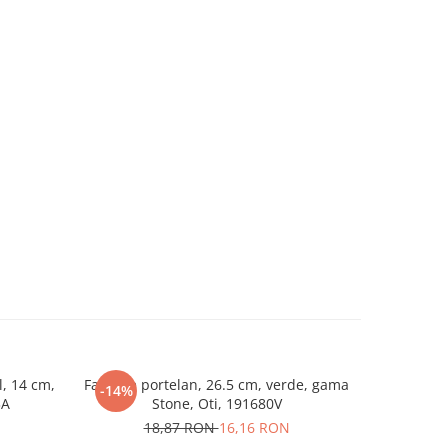
l, 14 cm,
Farfurie portelan, 26.5 cm, verde, gama
Cana portelan,
-14%
-26%
3A
Stone, Oti, 191680V
gam
18,87 RON
16,16 RON