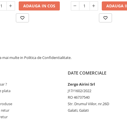
ADAUGA IN COS
ADAUGA I
 mai multe in Politica de Confidentialitate.
DATE COMERCIALE
ar ?
Zergo Airini Srl
 plata
J17/1602/2022
RO 46737540
produse
Str. Drumul Viilor, nr.26D
 retur
Galati, Galati
retur