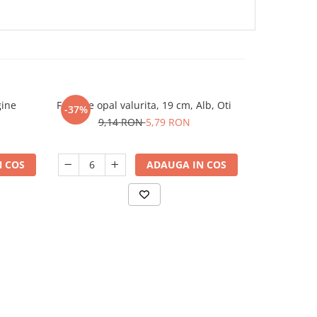
gine
Farfurie opal valurita, 19 cm, Alb, Oti
Farfurie porte
-37%
-25%
gama S
9,14 RON
5,79 RON
14,
 COS
ADAUGA IN COS