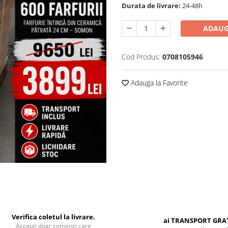
Durata de livrare:
24-48h
ADAUG
Cod Produs:
0708105946
Adauga la Favorite
Verifica coletul la livrare.
ai TRANSPORT GRA
Accepti doar comenzi care