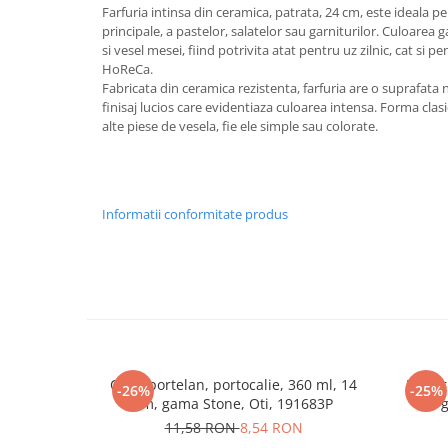
Farfuria intinsa din ceramica, patrata, 24 cm, este ideala p
principale, a pastelor, salatelor sau garniturilor. Culoare
si vesel mesei, fiind potrivita atat pentru uz zilnic, cat si p
HoReCa.
Fabricata din ceramica rezistenta, farfuria are o suprafata 
finisaj lucios care evidentiaza culoarea intensa. Forma cla
alte piese de vesela, fie ele simple sau colorate.
Informatii conformitate produs
Cana portelan, portocalie, 360 ml, 14
Farfur
-26%
-25%
cm, gama Stone, Oti, 191683P
11,58 RON
8,54 RON