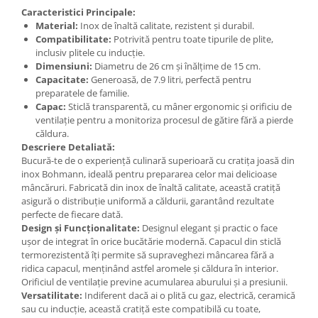
Caracteristici Principale:
Material:
Inox de înaltă calitate, rezistent și durabil.
Compatibilitate:
Potrivită pentru toate tipurile de plite,
inclusiv plitele cu inducție.
Dimensiuni:
Diametru de 26 cm și înălțime de 15 cm.
Capacitate:
Generoasă, de 7.9 litri, perfectă pentru
preparatele de familie.
Capac:
Sticlă transparentă, cu mâner ergonomic și orificiu de
ventilație pentru a monitoriza procesul de gătire fără a pierde
căldura.
Descriere Detaliată:
Bucură-te de o experiență culinară superioară cu cratița joasă din
inox Bohmann, ideală pentru prepararea celor mai delicioase
mâncăruri. Fabricată din inox de înaltă calitate, această cratiță
asigură o distribuție uniformă a căldurii, garantând rezultate
perfecte de fiecare dată.
Design și Funcționalitate:
Designul elegant și practic o face
ușor de integrat în orice bucătărie modernă. Capacul din sticlă
termorezistentă îți permite să supraveghezi mâncarea fără a
ridica capacul, menținând astfel aromele și căldura în interior.
Orificiul de ventilație previne acumularea aburului și a presiunii.
Versatilitate:
Indiferent dacă ai o plită cu gaz, electrică, ceramică
sau cu inducție, această cratiță este compatibilă cu toate,