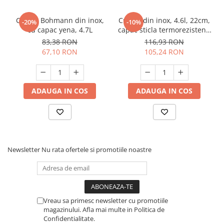
Cratita Bohmann din inox,
Cratita din inox, 4.6l, 22cm,
-20%
-10%
cu capac yena, 4.7L
capac sticla termorezistent,
inclusiv inductie, Bohmann,
83,38 RON
116,93 RON
Rosie
67,10 RON
105,24 RON
ADAUGA IN COS
ADAUGA IN COS
Newsletter
Nu rata ofertele si promotiile noastre
Vreau sa primesc newsletter cu promotiile
magazinului. Afla mai multe in Politica de
Confidentialitate.