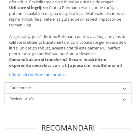
oferindu-ți flexibilitatea de a o folosi pe orice tip de aragaz.
Utilizare și Îngrijire:
Cratița Bohmann este ușor de curățat,
putând fi spălată în mașina de spălat vase. Materialul din inox nu
reține mirosurile și petele, asigurându-i un aspect impecabil pe
termen lung.
Alege cratița joasă din inox Bohmann pentru a adăuga un plus de
calitate și eficiență bucătăriei tale. Cu o capacitate generoasă de 6
litri și un design robust, această cratiță este partenerul perfect
pentru orice gospodină sau bucătar profesionist.
Comandă acum și transformă fiecare masă într-o
experiență deosebită cu cratița joasă din inox Bohmann!
Informatii conformitate produs
Caracteristici
Review-uri
(0)
RECOMANDARI