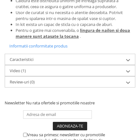
Caldura este distribuita uniform pe intreaga suprafata a
cratitei, ceea ce asigura o gatire uniforma a produselor.
Usor de curatat si nu necesita o atentie deosebita. Potrivit
pentru spalarea intr-o masina de spalat vase si cuptor.
In kit exista un capac de sticla cu o capcana de aburi.
Pentru o gatire mai convenabila, o
lingura de nailon si doua
manere sunt atasate la tocana
.
Informatii conformitate produs
Caracteristici
Video
(1)
Review-uri
(0)
Newsletter
Nu rata ofertele si promotiile noastre
Vreau sa primesc newsletter cu promotiile