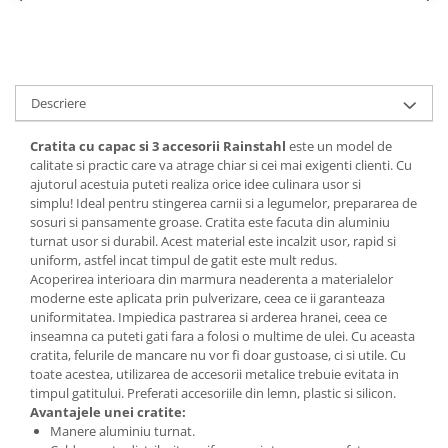
Suporturi si servetele
Suporturi si accesorii de baie
Tacamuri si seturi
Uscatoare de rufe
Taietoare manuale
Descriere
Tavi copt
Cratita cu capac si 3 accesorii Rainstahl
este un model de
Termosuri si cani termos
calitate si practic care va atrage chiar si cei mai exigenti clienti. Cu
Tigai si seturi
ajutorul acestuia puteti realiza orice idee culinara usor si
simplu! Ideal pentru stingerea carnii si a legumelor, prepararea de
Tirbusoane si dopuri
sosuri si pansamente groase. Cratita este facuta din aluminiu
Tocatoare de bucatarie
turnat usor si durabil. Acest material este incalzit usor, rapid si
uniform, astfel incat timpul de gatit este mult redus.
Ustensile ornare prajituri
Acoperirea interioara din marmura neaderenta a materialelor
moderne este aplicata prin pulverizare, ceea ce ii garanteaza
Vaze si boluri decorative
uniformitatea. Impiedica pastrarea si arderea hranei, ceea ce
Vesela unica folosinta
inseamna ca puteti gati fara a folosi o multime de ulei. Cu aceasta
cratita, felurile de mancare nu vor fi doar gustoase, ci si utile. Cu
toate acestea, utilizarea de accesorii metalice trebuie evitata in
timpul gatitului. Preferati accesoriile din lemn, plastic si silicon.
Avantajele unei cratite:
Manere aluminiu turnat.