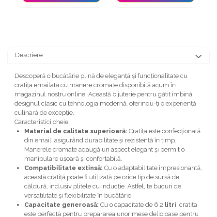
Descriere
Descoperă o bucătărie plină de eleganță și funcționalitate cu
cratița emailată cu manere cromate disponibilă acum în
magazinul nostru online! Această bijuterie pentru gătit îmbină
designul clasic cu tehnologia modernă, oferindu-ți o experiență
culinară de excepție.
Caracteristici cheie:
Material de calitate superioară:
Cratița este confecționată
din email, asigurând durabilitate și rezistență în timp.
Manerele cromate adaugă un aspect elegant și permit o
manipulare ușoară și confortabilă.
Compatibilitate extinsă:
Cu o adaptabilitate impresionantă,
această cratiță poate fi utilizată pe orice tip de sursă de
căldură, inclusiv plitele cu inducție. Astfel, te bucuri de
versatilitate și flexibilitate în bucătărie.
Capacitate generoasă:
Cu o capacitate de 6.2
litri
, cratița
este perfectă pentru prepararea unor mese delicioase pentru