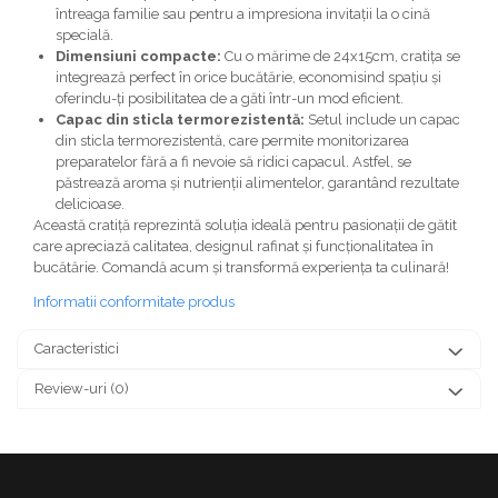
întreaga familie sau pentru a impresiona invitații la o cină
specială.
Dimensiuni compacte:
Cu o mărime de 24x15cm, cratița se
integrează perfect în orice bucătărie, economisind spațiu și
oferindu-ți posibilitatea de a găti într-un mod eficient.
Capac din sticla termorezistentă:
Setul include un capac
din sticla termorezistentă, care permite monitorizarea
preparatelor fără a fi nevoie să ridici capacul. Astfel, se
păstrează aroma și nutrienții alimentelor, garantând rezultate
delicioase.
Această cratiță reprezintă soluția ideală pentru pasionații de gătit
care apreciază calitatea, designul rafinat și funcționalitatea în
bucătărie. Comandă acum și transformă experiența ta culinară!
Informatii conformitate produs
Caracteristici
Review-uri
(0)