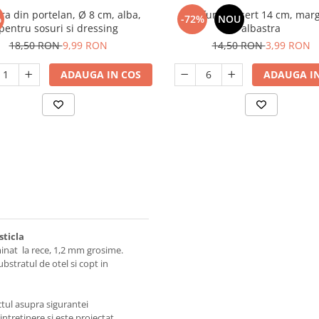
ra din portelan, Ø 8 cm, alba,
Farfurie desert 14 cm, mar
%
-72%
NOU
pentru sosuri si dressing
albastra
18,50 RON
9,99 RON
14,50 RON
3,99 RON
ADAUGA IN COS
ADAUGA IN
sticla
minat la rece, 1,2 mm grosime.
ubstratul de otel si copt in
ctul asupra sigurantei
ntretinere si este proiectat