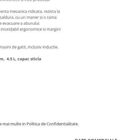
tenta mecanica ridicata, rezista la
la caldura, cu un maner si o rama
e evacuare a aburului.
l inoxidabil ergonomice si margini
masini de gatit, inclusiv inductie.
, 4.5 L, capac sticla
 mai multe in Politica de Confidentialitate.