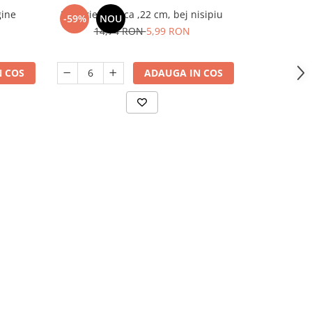
gine
Farfurie adanca ,22 cm, bej nisipiu
Farfurie opal
-59%
NOU
-37%
14,74 RON
5,99 RON
9,
 COS
ADAUGA IN COS