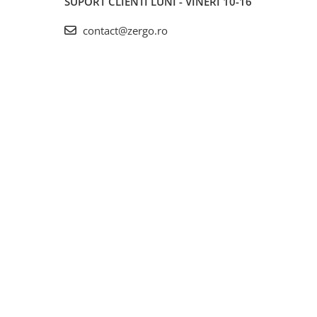
SUPORT CLIENTI
LUNI - VINERI 10-16
contact@zergo.ro