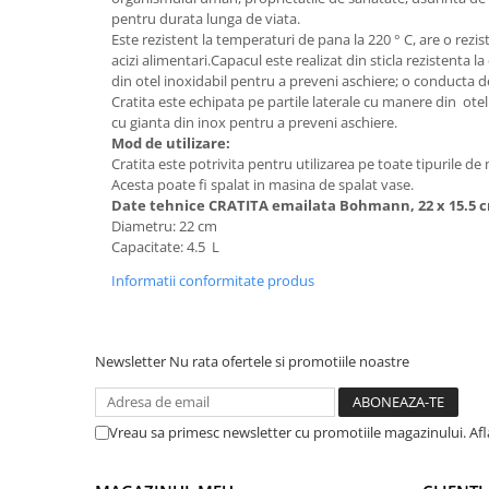
pentru durata lunga de viata.
Suporturi si servetele
Suporturi si accesorii de baie
Este rezistent la temperaturi de pana la 220 ° C, are o rezis
Tacamuri si seturi
acizi alimentari.Capacul este realizat din sticla rezistenta 
Uscatoare de rufe
din otel inoxidabil pentru a preveni aschiere; o conducta d
Taietoare manuale
Cratita este echipata pe partile laterale cu manere din ote
cu gianta din inox pentru a preveni aschiere.
Tavi copt
Mod de utilizare:
Termosuri si cani termos
Cratita este potrivita pentru utilizarea pe toate tipurile de 
Acesta poate fi spalat in masina de spalat vase.
Tigai si seturi
Date tehnice CRATITA
emailata Bohmann, 22 x 15.5 cm
Diametru: 22 cm
Tirbusoane si dopuri
Capacitate: 4.5 L
Tocatoare de bucatarie
Informatii conformitate produs
Ustensile ornare prajituri
Vaze si boluri decorative
Newsletter
Nu rata ofertele si promotiile noastre
Vesela unica folosinta
Vreau sa primesc newsletter cu promotiile magazinului. Afla