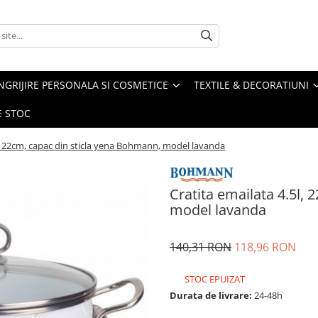
NGRIJIRE PERSONALA SI COSMETICE
TEXTILE & DECORATIUNI
E STOC
l, 22cm, capac din sticla yena Bohmann, model lavanda
Cratita emailata 4.5l,
model lavanda
140,31 RON
118,96 RON
STOC EPUIZAT
Durata de livrare:
24-48h