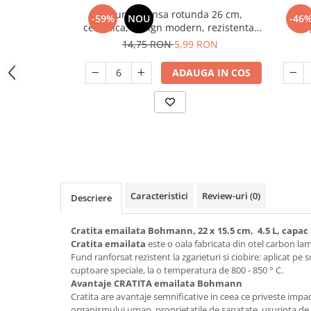
Odorizant toaleta
Oliviere
Farfurie intinsa rotunda 26 cm,
Sosie
-59%
NOU
-46
Organizare si depozitare
ceramica, design modern, rezistenta,
Paie si decoratiuni cocktail
usor de curatat
14,75 RON
5,99 RON
Perii Wc
Pensule, spatule si teluri bucatarie
Saci Menajeri
ADAUGA IN COS
Platouri si tavi servire
Silicon, spume si solutii tehnice
Polonice, linguri si clesti de
bucatarie
Solutie curatat covoare
Prese si storcatoare manuale
Solutii anticalcar
Rasnite si dozatoare condimente
Solutii curatare pete
Razatori si accesorii
Solutii curatat geamuri
Caracteristici
Review-uri
(0)
Descriere
Scurgator vase
Solutii desfundat tevi
Servicii de masa
Solutii dezinfectante
Cratita emailata Bohmann, 22 x 15.5 cm, 4.5 L, capac 
Seturi ustensile pentru bucatarie
Solutii intretinere textile
Cratita emailata
este o oala fabricata din otel carbon la
Fund ranforsat rezistent la zgarieturi si ciobire: aplicat pe s
Site bucatarie
Solutii suprafete baie
cuptoare speciale, la o temperatura de 800 - 850 ° C.
Avantaje CRATITA emailata Bohmann
Strecuratori
Solutii suprafete bucatarie
Cratita are avantaje semnificative in ceea ce priveste impa
Suport tacamuri
Spalare si intretinere rufe
organismului uman, proprietatile de sanatate, usurinta de i