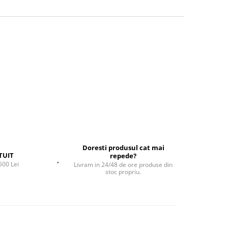
Doresti produsul cat mai
TUIT
repede?
500 Lei
Livram in 24/48 de ore produse din
stoc propriu.