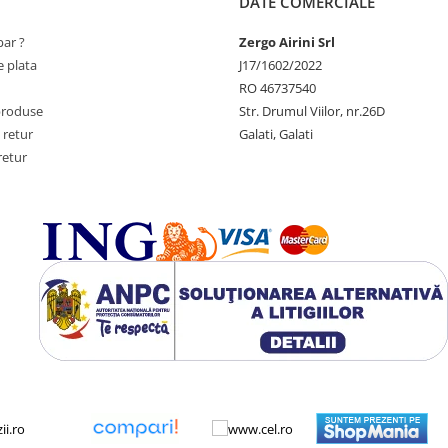
DATE COMERCIALE
ar ?
Zergo Airini Srl
 plata
J17/1602/2022
RO 46737540
produse
Str. Drumul Viilor, nr.26D
 retur
Galati, Galati
retur