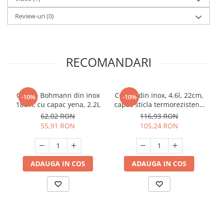
Review-uri
(0)
RECOMANDARI
Cratita Bohmann din inox
Cratita din inox, 4.6l, 22cm,
-10%
-10%
18cm, cu capac yena, 2.2L
capac sticla termorezistent,
inclusiv inductie, Bohmann,
62,02 RON
116,93 RON
Rosie
55,91 RON
105,24 RON
ADAUGA IN COS
ADAUGA IN COS