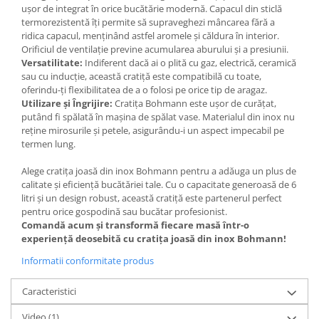
ușor de integrat în orice bucătărie modernă. Capacul din sticlă
termorezistentă îți permite să supraveghezi mâncarea fără a
ridica capacul, menținând astfel aromele și căldura în interior.
Orificiul de ventilație previne acumularea aburului și a presiunii.
Versatilitate:
Indiferent dacă ai o plită cu gaz, electrică, ceramică
sau cu inducție, această cratiță este compatibilă cu toate,
oferindu-ți flexibilitatea de a o folosi pe orice tip de aragaz.
Utilizare și Îngrijire:
Cratița Bohmann este ușor de curățat,
putând fi spălată în mașina de spălat vase. Materialul din inox nu
reține mirosurile și petele, asigurându-i un aspect impecabil pe
termen lung.
Alege cratița joasă din inox Bohmann pentru a adăuga un plus de
calitate și eficiență bucătăriei tale. Cu o capacitate generoasă de 6
litri și un design robust, această cratiță este partenerul perfect
pentru orice gospodină sau bucătar profesionist.
Comandă acum și transformă fiecare masă într-o
experiență deosebită cu cratița joasă din inox Bohmann!
Informatii conformitate produs
Caracteristici
Video
(1)