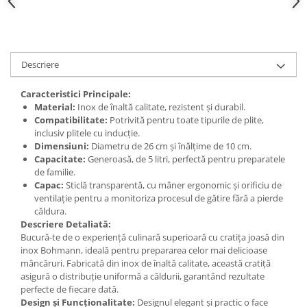
Descriere
Caracteristici Principale:
Material:
Inox de înaltă calitate, rezistent și durabil.
Compatibilitate:
Potrivită pentru toate tipurile de plite,
inclusiv plitele cu inducție.
Dimensiuni:
Diametru de 26 cm și înălțime de 10 cm.
Capacitate:
Generoasă, de 5 litri, perfectă pentru preparatele
de familie.
Capac:
Sticlă transparentă, cu mâner ergonomic și orificiu de
ventilație pentru a monitoriza procesul de gătire fără a pierde
căldura.
Descriere Detaliată:
Bucură-te de o experiență culinară superioară cu cratița joasă din
inox Bohmann, ideală pentru prepararea celor mai delicioase
mâncăruri. Fabricată din inox de înaltă calitate, această cratiță
asigură o distribuție uniformă a căldurii, garantând rezultate
perfecte de fiecare dată.
Design și Funcționalitate:
Designul elegant și practic o face