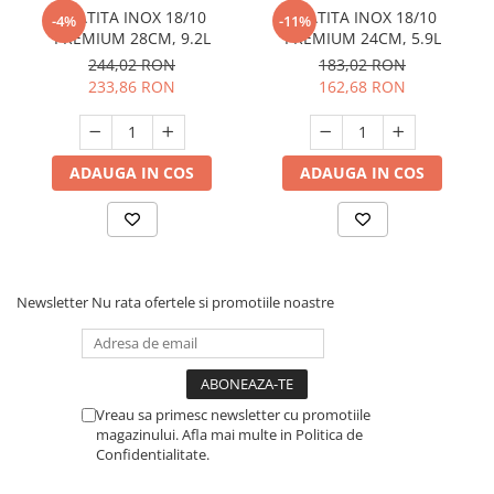
CRATITA INOX 18/10
CRATITA INOX 18/10
-4%
-11%
PREMIUM 28CM, 9.2L
PREMIUM 24CM, 5.9L
244,02 RON
183,02 RON
233,86 RON
162,68 RON
ADAUGA IN COS
ADAUGA IN COS
Newsletter
Nu rata ofertele si promotiile noastre
Vreau sa primesc newsletter cu promotiile
magazinului. Afla mai multe in Politica de
Confidentialitate.