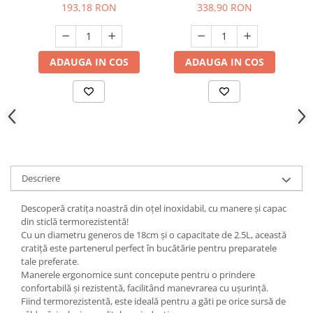
193,18 RON
338,90 RON
Suporturi si servetele
Suporturi si accesorii de baie
Tacamuri si seturi
Uscatoare de rufe
Taietoare manuale
ADAUGA IN COS
ADAUGA IN COS
Tavi copt
Termosuri si cani termos
Tigai si seturi
Tirbusoane si dopuri
Tocatoare de bucatarie
Descriere
Ustensile ornare prajituri
Descoperă cratița noastră din oțel inoxidabil, cu manere și capac
Vaze si boluri decorative
din sticlă termorezistentă!
Vesela unica folosinta
Cu un diametru generos de 18cm și o capacitate de 2.5L, această
cratiță este partenerul perfect în bucătărie pentru preparatele
tale preferate.
Manerele ergonomice sunt concepute pentru o prindere
confortabilă și rezistentă, facilitând manevrarea cu ușurință.
Fiind termorezistentă, este ideală pentru a găti pe orice sursă de