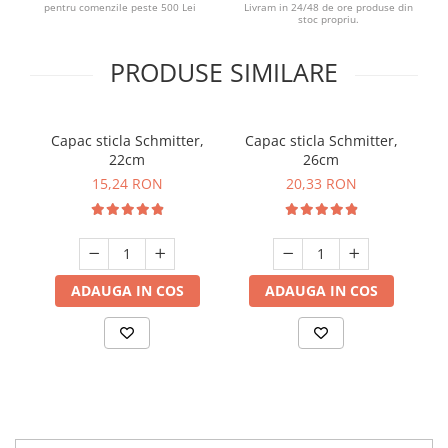
pentru comenzile peste 500 Lei
Livram in 24/48 de ore produse din
stoc propriu.
Suporturi si servetele
Suporturi si accesorii de baie
Tacamuri si seturi
Uscatoare de rufe
PRODUSE SIMILARE
Taietoare manuale
Tavi copt
Capac sticla Schmitter,
Capac sticla Schmitter,
Termosuri si cani termos
22cm
26cm
Tigai si seturi
15,24 RON
20,33 RON
Tirbusoane si dopuri
Tocatoare de bucatarie
Ustensile ornare prajituri
ADAUGA IN COS
ADAUGA IN COS
Vaze si boluri decorative
Vesela unica folosinta