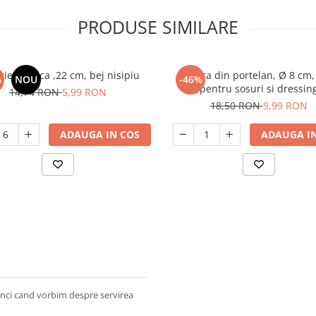
PRODUSE SIMILARE
rie adanca ,22 cm, bej nisipiu
Sosiera din portelan, Ø 8 cm,
%
NOU
-46%
pentru sosuri si dressin
14,74 RON
5,99 RON
18,50 RON
9,99 RON
ADAUGA IN COS
ADAUGA IN
tunci cand vorbim despre servirea