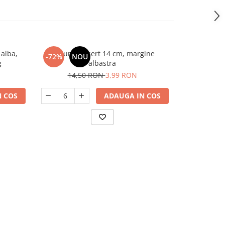
 alba,
Farfurie desert 14 cm, margine
Farfurie opal
-72%
NOU
-37%
g
albastra
9,
14,50 RON
3,99 RON
 COS
ADAUGA IN COS