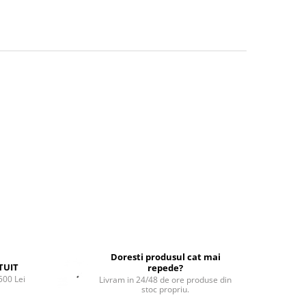
Doresti produsul cat mai
TUIT
repede?
500 Lei
Livram in 24/48 de ore produse din
stoc propriu.