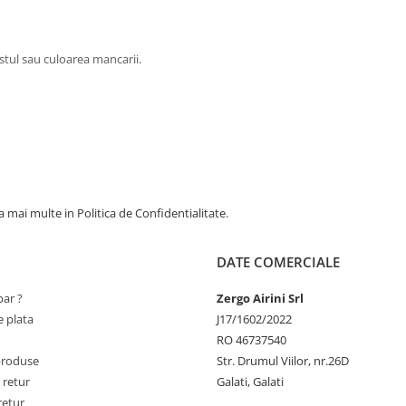
ustul sau culoarea mancarii.
 mai multe in Politica de Confidentialitate.
DATE COMERCIALE
ar ?
Zergo Airini Srl
 plata
J17/1602/2022
RO 46737540
produse
Str. Drumul Viilor, nr.26D
 retur
Galati, Galati
retur