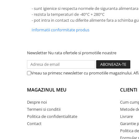
Suporturi si servetele
Suporturi si accesorii de baie
- sunt igienice si respecta normele de siguranta alimentara
- rezista la temperaturi de -40°C + 280°C
Tacamuri si seturi
Uscatoare de rufe
- pot intra in contact cu diferite alimente fara a schimba g
Taietoare manuale
Informatii conformitate produs
Tavi copt
Termosuri si cani termos
Newsletter
Nu rata ofertele si promotiile noastre
Tigai si seturi
Tirbusoane si dopuri
Vreau sa primesc newsletter cu promotiile magazinului. Afla
Tocatoare de bucatarie
Ustensile ornare prajituri
MAGAZINUL MEU
CLIENTI
Vaze si boluri decorative
Despre noi
Cum cump
Vesela unica folosinta
Termeni si conditii
Metode de
Politica de confidentialitate
Livrare
Contact
Garantie 
Politica de
Formular 