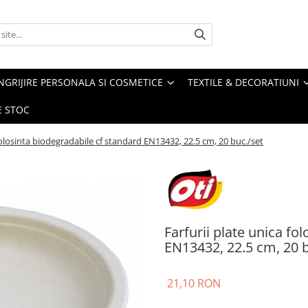
NGRIJIRE PERSONALA SI COSMETICE
TEXTILE & DECORATIUNI
E STOC
 folosinta biodegradabile cf standard EN13432, 22.5 cm, 20 buc./set
Farfurii plate unica fo
EN13432, 22.5 cm, 20 b
21,10 RON