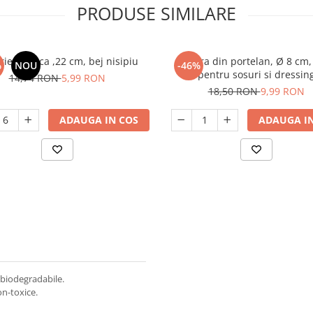
PRODUSE SIMILARE
rie adanca ,22 cm, bej nisipiu
Sosiera din portelan, Ø 8 cm,
%
NOU
-46%
pentru sosuri si dressin
14,74 RON
5,99 RON
18,50 RON
9,99 RON
ADAUGA IN COS
ADAUGA IN
 biodegradabile.
on-toxice.