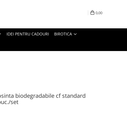
0,00
IDEI PENTRU CADOURI
BIROTICA
losinta biodegradabile cf standard
uc./set