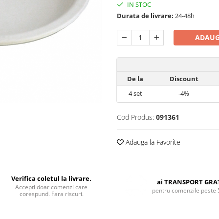
IN STOC
Durata de livrare:
24-48h
ADAUG
De la
Discount
4
set
-4%
Cod Produs:
091361
Adauga la Favorite
Verifica coletul la livrare.
ai TRANSPORT GRA
Accepti doar comenzi care
pentru comenzile peste 
corespund. Fara riscuri.