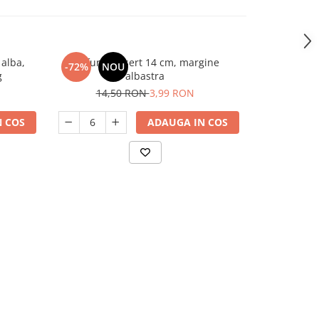
 alba,
Farfurie desert 14 cm, margine
Farfurie opal
-72%
NOU
-37%
g
albastra
9,
14,50 RON
3,99 RON
 COS
ADAUGA IN COS