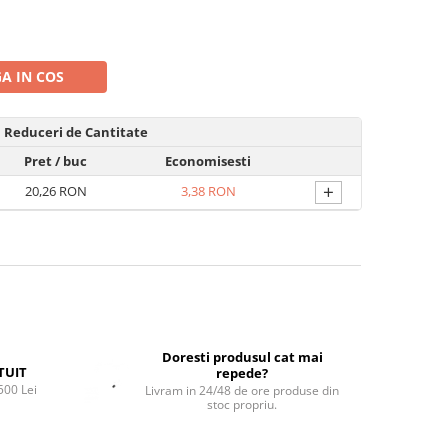
A IN COS
Reduceri de Cantitate
Pret
/ buc
Economisesti
+
20,26 RON
3,38 RON
Doresti produsul cat mai
TUIT
repede?
500 Lei
Livram in 24/48 de ore produse din
stoc propriu.