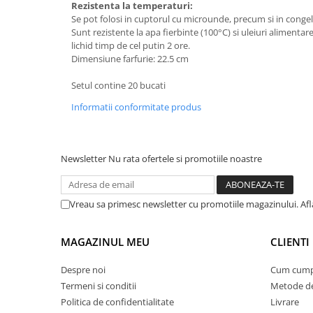
Rezistenta la temperaturi:
Suporturi si servetele
Suporturi si accesorii de baie
Se pot folosi in cuptorul cu microunde, precum si in congel
Sunt rezistente la apa fierbinte (100°C) si uleiuri alimentar
Tacamuri si seturi
Uscatoare de rufe
lichid timp de cel putin 2 ore.
Dimensiune farfurie: 22.5 cm
Taietoare manuale
Tavi copt
Setul contine 20 bucati
Termosuri si cani termos
Informatii conformitate produs
Tigai si seturi
Tirbusoane si dopuri
Newsletter
Nu rata ofertele si promotiile noastre
Tocatoare de bucatarie
Ustensile ornare prajituri
Vreau sa primesc newsletter cu promotiile magazinului. Afla
Vaze si boluri decorative
Vesela unica folosinta
MAGAZINUL MEU
CLIENTI
Despre noi
Cum cump
Termeni si conditii
Metode de
Politica de confidentialitate
Livrare