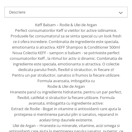
Descriere
Keff Balsam – Rodie & Ulei de Argan
Perfect consumatorilor Keff si vietilor lor active sidinamice.
Produsele fac consumatorul sa se simta special cu un look fresh
ce ii ofera incredere. Combinatia de ingrediente este speciala,
emotionanta si atractiva. KEFF Shampoo & Conditioner 500ml
Noua Colectia KEFF - sampon si balsam - se potriveste perfect
consumatorilor Keff , la ritmul lor activ si dinamic. Combinatia de
ingrediente este speciala, emotionanta si atractiva. O colectie
dedicata parului fresh, flexibil si stralucitor, in fiecare zi!
Pentru un par stralucitor, sanatos si frumos la fiecare utilizare.
Formula avansata, imbogatita cu
Rodie & Ulei de Argan
Hraneste parul cu ingrediente hidratante, pentru un par perfect,
flexibil, catifelat si stralucitor la fiecare utilizare. Formula
avansata, imbogatita cu ingrediente active:
Extract de Rodie - Bogat in vitamine si antioxidanti care ajuta la
protejarea si mentinerea parului plin si sanatos, reparand in
acelasi timp daunele existente.
Ulei de Argan – Hraneste cu minerale, vitamine, acizi omega si
antioxidanti care ajuta la mentinerea parului sanatos, puternic, ce