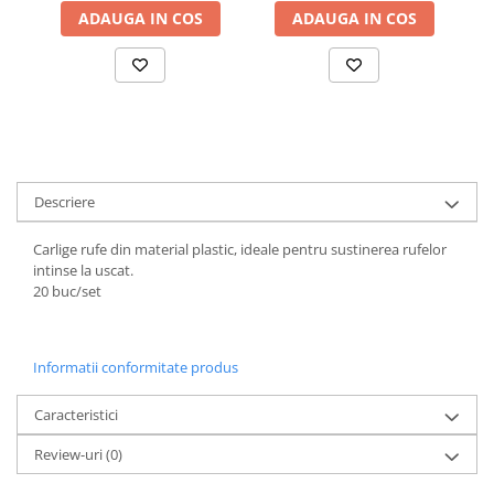
ADAUGA IN COS
ADAUGA IN COS
Suporturi si servetele
Suporturi si accesorii de baie
Tacamuri si seturi
Uscatoare de rufe
Taietoare manuale
Tavi copt
Termosuri si cani termos
Tigai si seturi
Descriere
Tirbusoane si dopuri
Carlige rufe din material plastic, ideale pentru sustinerea rufelor
Tocatoare de bucatarie
intinse la uscat.
20 buc/set
Ustensile ornare prajituri
Vaze si boluri decorative
Vesela unica folosinta
Informatii conformitate produs
Caracteristici
Review-uri
(0)