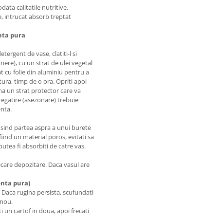
ata calitatile nutritive.
, intrucat absorb treptat
onta pura
etergent de vase, clatiti-l si
anere), cu un strat de ulei vegetal
rat cu folie din aluminiu pentru a
ura, timp de o ora. Opriti apoi
rma un strat protector care va
pregatire (asezonare) trebuie
enta.
osind partea aspra a unui burete
iind un material poros, evitati sa
utea fi absorbiti de catre vas.
care depozitare. Daca vasul are
onta pura)
e. Daca rugina persista, scufundati
 nou.
ti un cartof in doua, apoi frecati