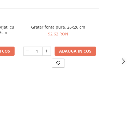
rjat, cu
Gratar fonta pura, 26x26 cm
Tigaie Schmi
-21%
26cm
92,62 RON
53,
 COS
ADAUGA IN COS