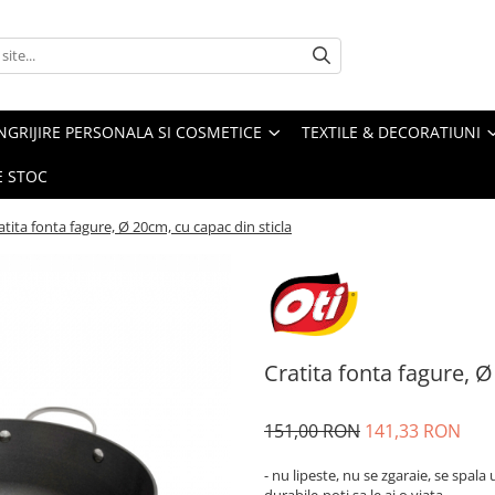
NGRIJIRE PERSONALA SI COSMETICE
TEXTILE & DECORATIUNI
E STOC
atita fonta fagure, Ø 20cm, cu capac din sticla
Cratita fonta fagure, Ø
151,00 RON
141,33 RON
- nu lipeste, nu se zgaraie, se spala 