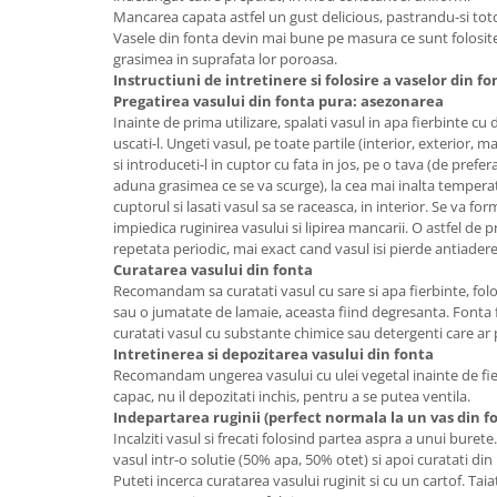
Mancarea capata astfel un gust delicious, pastrandu-si totod
Suporturi si servetele
Suporturi si accesorii de baie
Vasele din fonta devin mai bune pe masura ce sunt folosite
grasimea in suprafata lor poroasa.
Tacamuri si seturi
Uscatoare de rufe
Instructiuni de intretinere si folosire a vaselor din f
Taietoare manuale
Pregatirea vasului din fonta pura: asezonarea
Inainte de prima utilizare, spalati vasul in apa fierbinte cu d
Tavi copt
uscati-l. Ungeti vasul, pe toate partile (interior, exterior, m
Termosuri si cani termos
si introduceti-l in cuptor cu fata in jos, pe o tava (de prefe
aduna grasimea ce se va scurge), la cea mai inalta temperat
Tigai si seturi
cuptorul si lasati vasul sa se raceasca, in interior. Se va fo
impiedica ruginirea vasului si lipirea mancarii. O astfel de 
Tirbusoane si dopuri
repetata periodic, mai exact cand vasul isi pierde antiader
Tocatoare de bucatarie
Curatarea vasului din fonta
Recomandam sa curatati vasul cu sare si apa fierbinte, fol
Ustensile ornare prajituri
sau o jumatate de lamaie, aceasta fiind degresanta. Fonta f
curatati vasul cu substante chimice sau detergenti care ar p
Vaze si boluri decorative
Intretinerea si depozitarea vasului din fonta
Vesela unica folosinta
Recomandam ungerea vasului cu ulei vegetal inainte de fie
capac, nu il depozitati inchis, pentru a se putea ventila.
Indepartarea ruginii (perfect normala la un vas din f
Incalziti vasul si frecati folosind partea aspra a unui buret
vasul intr-o solutie (50% apa, 50% otet) si apoi curatati din
Puteti incerca curatarea vasului ruginit si cu un cartof. Taia