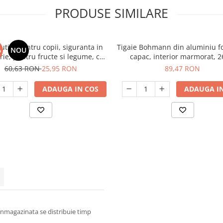
PRODUSE SIMILARE
cutite pentru copii, siguranta in
Tigaie Bohmann din aluminiu fo
%
NOU
rie, pentru fructe si legume, cu
capac, interior marmorat, 
it din lemn antitaiere, model
60,63 RON
25,95 RON
89,47 RON
Dinozaur
ADAUGA IN COS
ADAUGA IN
 inmagazinata se distribuie timp