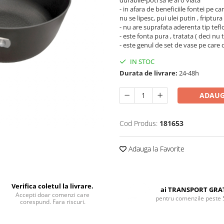
durabile-poti sa le ai o viata
- in afara de beneficiile fontei pe car
nu se lipesc, pui ulei putin , friptura
- nu are suprafata aderenta tip tefl
- este fonta pura , tratata ( deci nu
- este genul de set de vase pe care d
IN STOC
Durata de livrare:
24-48h
ADAUG
Cod Produs:
181653
Adauga la Favorite
Verifica coletul la livrare.
ai TRANSPORT GRA
Accepti doar comenzi care
pentru comenzile peste 
corespund. Fara riscuri.