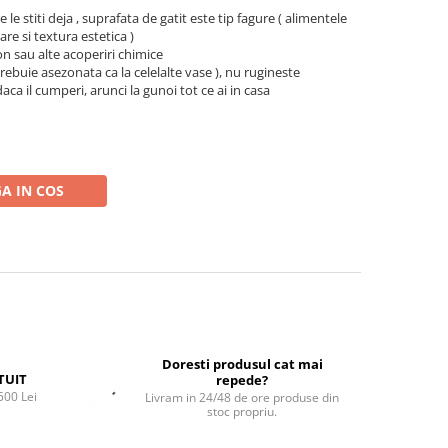
e le stiti deja , suprafata de gatit este tip fagure ( alimentele
 are si textura estetica )
on sau alte acoperiri chimice
 trebuie asezonata ca la celelalte vase ), nu rugineste
aca il cumperi, arunci la gunoi tot ce ai in casa
A IN COS
Doresti produsul cat mai
TUIT
repede?
500 Lei
Livram in 24/48 de ore produse din
stoc propriu.