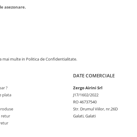
de asezonare.
 mai multe in Politica de Confidentialitate.
DATE COMERCIALE
ar ?
Zergo Airini Srl
 plata
J17/1602/2022
RO 46737540
produse
Str. Drumul Viilor, nr.26D
 retur
Galati, Galati
retur